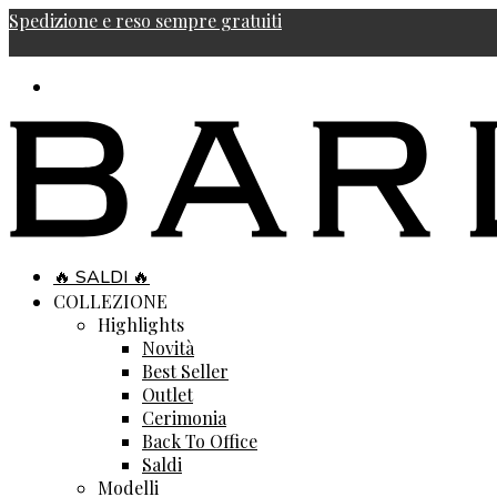
Spedizione e reso sempre gratuiti
🔥 SALDI 🔥
COLLEZIONE
Highlights
Novità
Best Seller
Outlet
Cerimonia
Back To Office
Saldi
Modelli