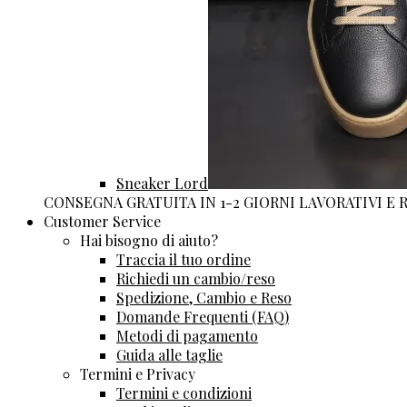
Sneaker Lord
CONSEGNA GRATUITA IN 1-2 GIORNI LAVORATIVI E
Customer Service
Hai bisogno di aiuto?
Traccia il tuo ordine
Richiedi un cambio/reso
Spedizione, Cambio e Reso
Domande Frequenti (FAQ)
Metodi di pagamento
Guida alle taglie
Termini e Privacy
Termini e condizioni