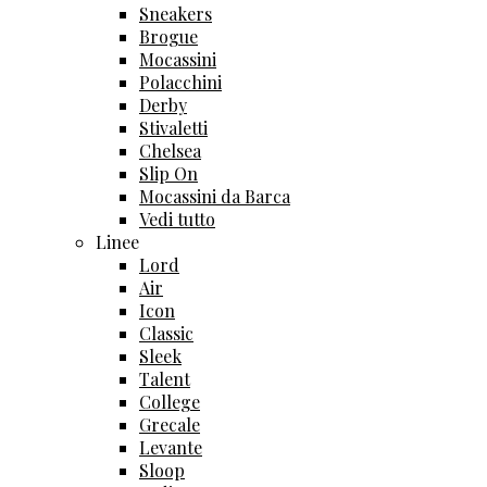
Sneakers
Brogue
Mocassini
Polacchini
Derby
Stivaletti
Chelsea
Slip On
Mocassini da Barca
Vedi tutto
Linee
Lord
Air
Icon
Classic
Sleek
Talent
College
Grecale
Levante
Sloop