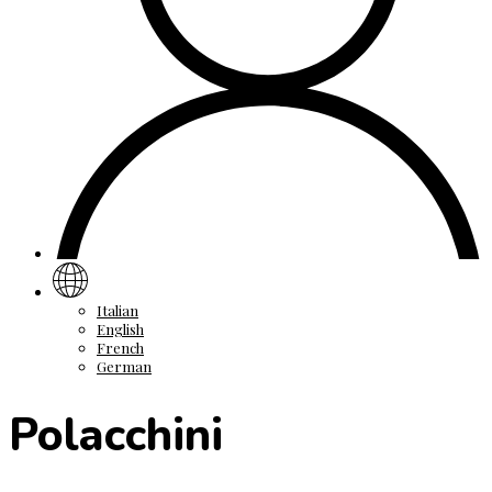
Italian
English
French
German
Polacchini