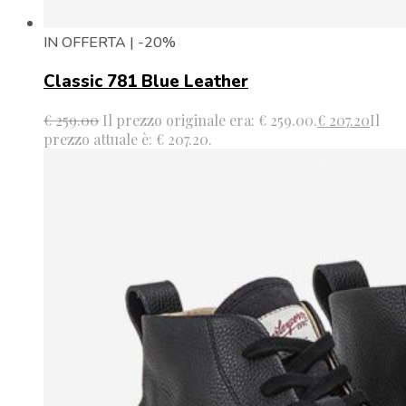
IN OFFERTA | -20%
Classic 781 Blue Leather
€
259.00
Il prezzo originale era: € 259.00.
€
207.20
Il
prezzo attuale è: € 207.20.