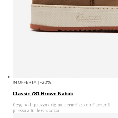
IN OFFERTA | -20%
Classic 781 Brown Nabuk
€
259.00
Il prezzo originale era: € 259.00.
€
207.20
Il
prezzo attuale è: € 207.20.