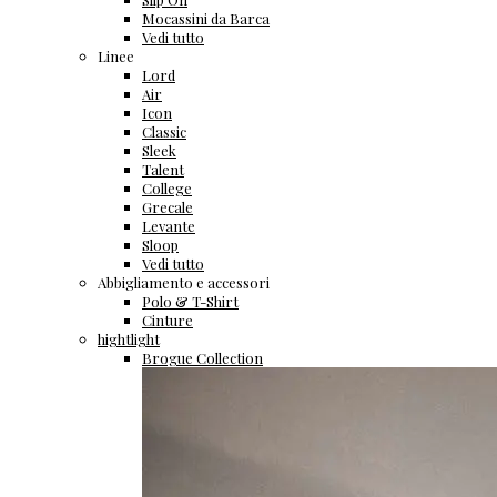
Mocassini da Barca
Vedi tutto
Linee
Lord
Air
Icon
Classic
Sleek
Talent
College
Grecale
Levante
Sloop
Vedi tutto
Abbigliamento e accessori
Polo & T-Shirt
Cinture
hightlight
Brogue Collection