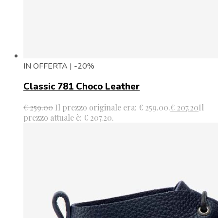
IN OFFERTA | -20%
Classic 781 Choco Leather
€
259.00
Il prezzo originale era: € 259.00.
€
207.20
Il
prezzo attuale è: € 207.20.