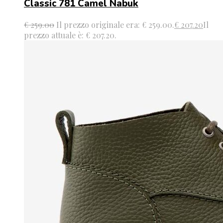
Classic 781 Camel Nabuk
€
259.00
Il prezzo originale era: € 259.00.
€
207.20
Il
prezzo attuale è: € 207.20.