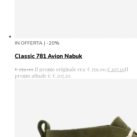
IN OFFERTA | -20%
Classic 781 Avion Nabuk
€
259.00
Il prezzo originale era: € 259.00.
€
207.20
Il
prezzo attuale è: € 207.20.