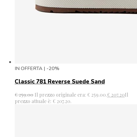
IN OFFERTA | -20%
Classic 781 Reverse Suede Sand
€
259.00
Il prezzo originale era: € 259.00.
€
207.20
Il
prezzo attuale è: € 207.20.