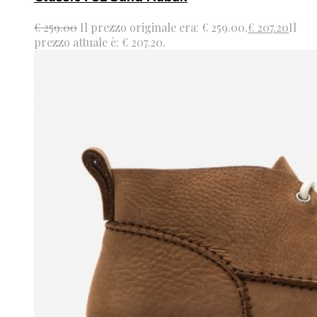
€
259.00
Il prezzo originale era: € 259.00.
€
207.20
Il
prezzo attuale è: € 207.20.