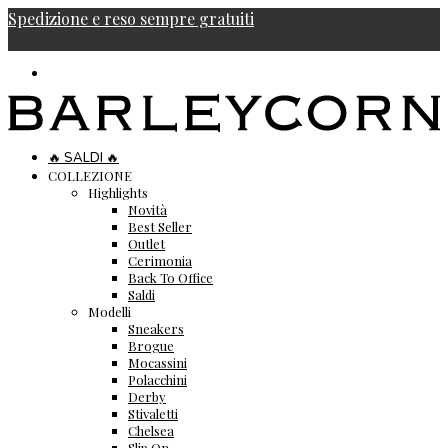
Spedizione e reso sempre gratuiti
🔥 SALDI 🔥
COLLEZIONE
Highlights
Novità
Best Seller
Outlet
Cerimonia
Back To Office
Saldi
Modelli
Sneakers
Brogue
Mocassini
Polacchini
Derby
Stivaletti
Chelsea
Slip On