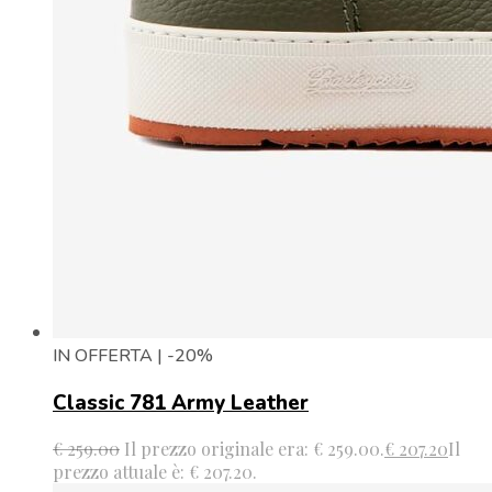
IN OFFERTA | -20%
Classic 781 Army Leather
€
259.00
Il prezzo originale era: € 259.00.
€
207.20
Il
prezzo attuale è: € 207.20.