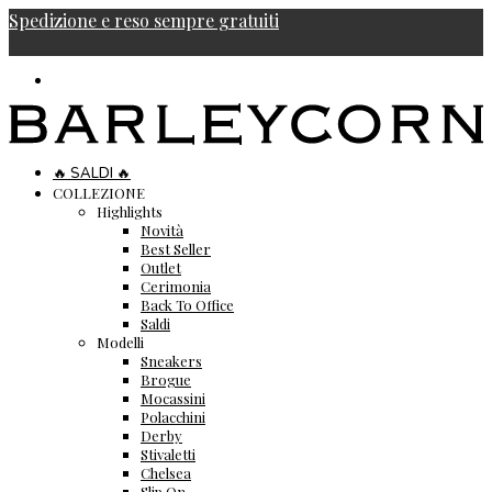
Spedizione e reso sempre gratuiti
🔥 SALDI 🔥
COLLEZIONE
Highlights
Novità
Best Seller
Outlet
Cerimonia
Back To Office
Saldi
Modelli
Sneakers
Brogue
Mocassini
Polacchini
Derby
Stivaletti
Chelsea
Slip On