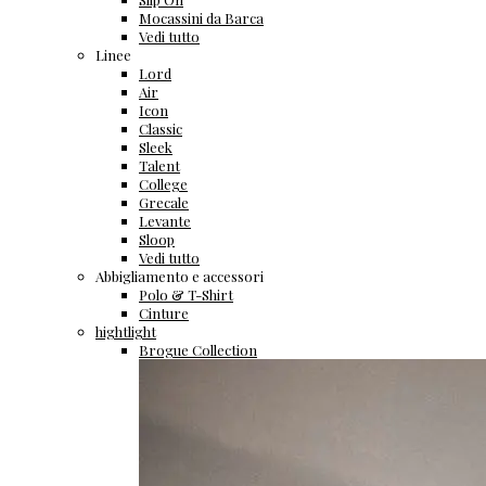
Mocassini da Barca
Vedi tutto
Linee
Lord
Air
Icon
Classic
Sleek
Talent
College
Grecale
Levante
Sloop
Vedi tutto
Abbigliamento e accessori
Polo & T-Shirt
Cinture
hightlight
Brogue Collection