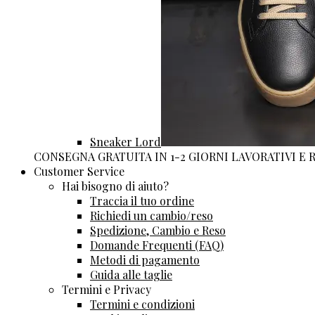
Sneaker Lord
CONSEGNA GRATUITA IN 1-2 GIORNI LAVORATIVI E
Customer Service
Hai bisogno di aiuto?
Traccia il tuo ordine
Richiedi un cambio/reso
Spedizione, Cambio e Reso
Domande Frequenti (FAQ)
Metodi di pagamento
Guida alle taglie
Termini e Privacy
Termini e condizioni