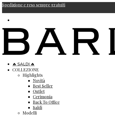
Spedizione e reso sempre gratuiti
🔥 SALDI 🔥
COLLEZIONE
Highlights
Novità
Best Seller
Outlet
Cerimonia
Back To Office
Saldi
Modelli