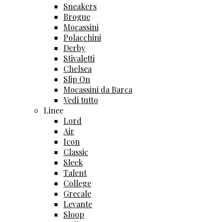
Sneakers
Brogue
Mocassini
Polacchini
Derby
Stivaletti
Chelsea
Slip On
Mocassini da Barca
Vedi tutto
Linee
Lord
Air
Icon
Classic
Sleek
Talent
College
Grecale
Levante
Sloop