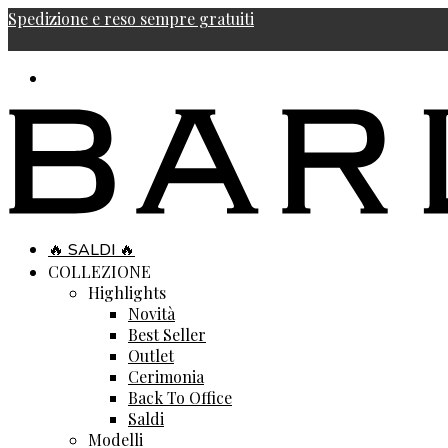
Spedizione e reso sempre gratuiti
🔥 SALDI 🔥
COLLEZIONE
Highlights
Novità
Best Seller
Outlet
Cerimonia
Back To Office
Saldi
Modelli