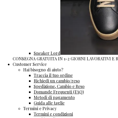
Sneaker Lord
CONSEGNA GRATUITA IN 1-2 GIORNI LAVORATIVI E
Customer Service
Hai bisogno di aiuto?
Traccia il tuo ordine
Richiedi un cambio/reso
Spedizione, Cambio e Reso
Domande Frequenti (FAQ)
Metodi di pagamento
Guida alle taglie
Termini e Privacy
Termini e condizioni