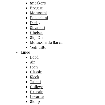
Sneakers
Brogue
Mocassini
Polacchini
Derby
Stivaletti
Chelsea
Slip On
Mocassini da Barca
Vedi tutto
Linee
Lord
Air
Icon
Classic
Sleek
Talent
College
Grecale
Levante
Sloop