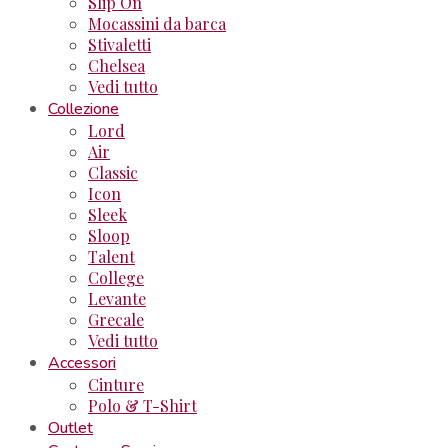
Slip On
Mocassini da barca
Stivaletti
Chelsea
Vedi tutto
Collezione
Lord
Air
Classic
Icon
Sleek
Sloop
Talent
College
Levante
Grecale
Vedi tutto
Accessori
Cinture
Polo & T-Shirt
Outlet