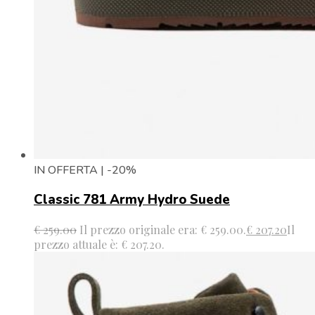
IN OFFERTA | -20%
Classic 781 Army Hydro Suede
€
259.00
Il prezzo originale era: € 259.00.
€
207.20
Il
prezzo attuale è: € 207.20.