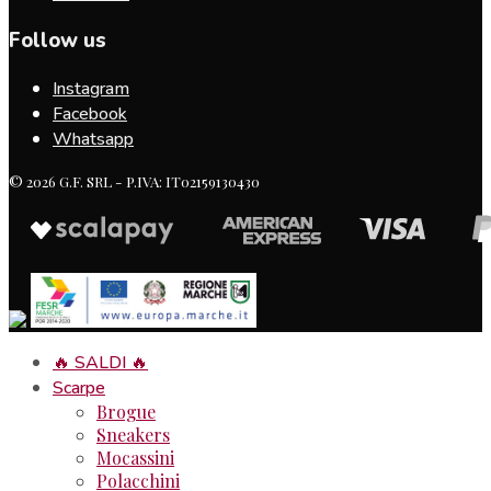
Follow us
Instagram
Facebook
Whatsapp
© 2026 G.F. SRL - P.IVA: IT02159130430
🔥 SALDI 🔥
Scarpe
Brogue
Sneakers
Mocassini
Polacchini