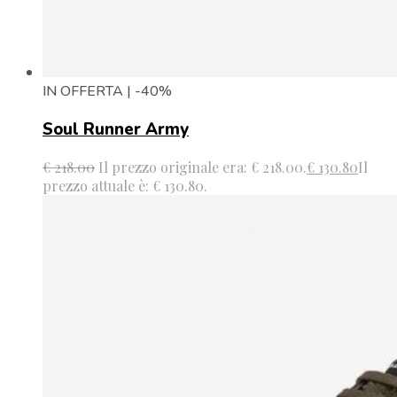
IN OFFERTA | -40%
Soul Runner Army
€
218.00
Il prezzo originale era: € 218.00.
€
130.80
Il
prezzo attuale è: € 130.80.