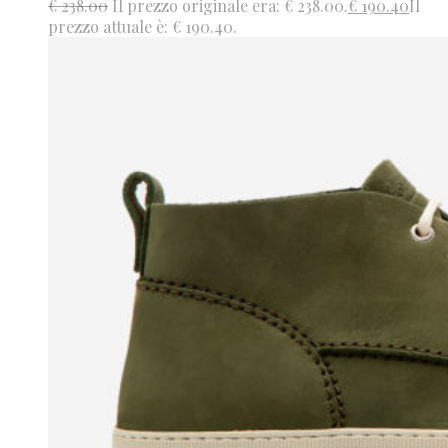
€
238.00
Il prezzo originale era: € 238.00.
€
190.40
Il
prezzo attuale è: € 190.40.