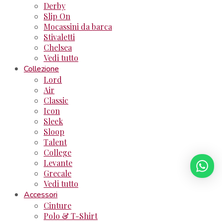
Derby
Slip On
Mocassini da barca
Stivaletti
Chelsea
Vedi tutto
Collezione
Lord
Air
Classic
Icon
Sleek
Sloop
Talent
College
Levante
Grecale
Vedi tutto
Accessori
Cinture
Polo & T-Shirt