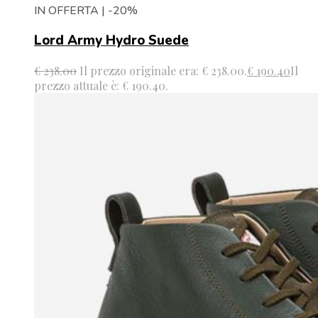
IN OFFERTA | -20%
Lord Army Hydro Suede
€
238.00
Il prezzo originale era: € 238.00.
€
190.40
Il
prezzo attuale è: € 190.40.