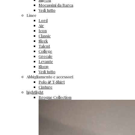
Mocassini da Barca
Vedi tutto
Linee
Lord
Air
Icon
Classic
Sleek
Talent
College
Grecale
Levante
Sloop
Vedi tutto
Abbigliamento e accessori
Polo & T-Shirt
Cinture
hightlight
Brogue Collection