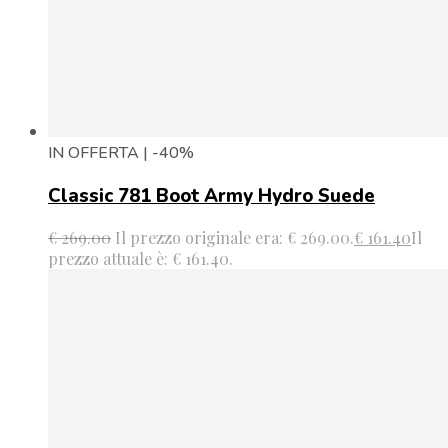
IN OFFERTA | -40%
Classic 781 Boot Army Hydro Suede
€
269.00
Il prezzo originale era: € 269.00.
€
161.40
Il
prezzo attuale è: € 161.40.