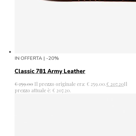
IN OFFERTA | -20%
Classic 781 Army Leather
€
259.00
Il prezzo originale era: € 259.00.
€
207.20
Il
prezzo attuale è: € 207.20.