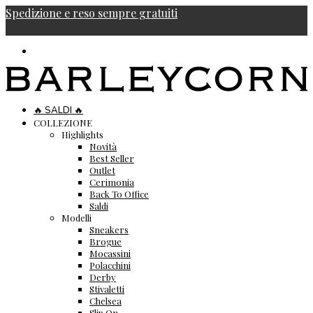
Spedizione e reso sempre gratuiti
🔥 SALDI 🔥
COLLEZIONE
Highlights
Novità
Best Seller
Outlet
Cerimonia
Back To Office
Saldi
Modelli
Sneakers
Brogue
Mocassini
Polacchini
Derby
Stivaletti
Chelsea
Slip On