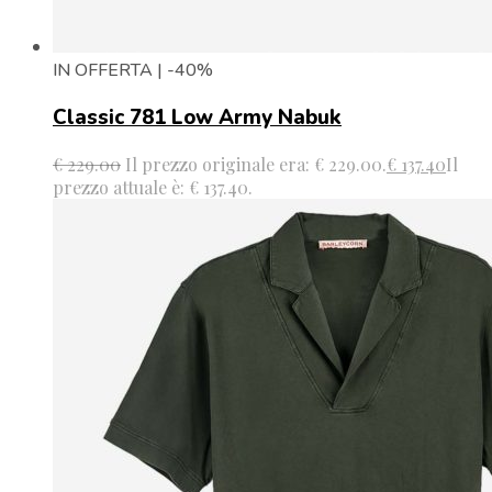
IN OFFERTA | -40%
Classic 781 Low Army Nabuk
€
229.00
Il prezzo originale era: € 229.00.
€
137.40
Il
prezzo attuale è: € 137.40.