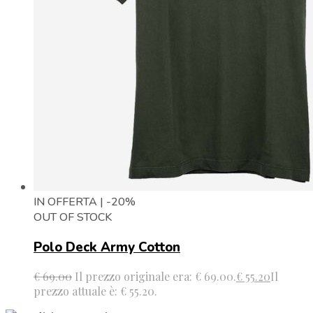
IN OFFERTA | -20%
OUT OF STOCK
Polo Deck Army Cotton
€
69.00
Il prezzo originale era: € 69.00.
€
55.20
Il
prezzo attuale è: € 55.20.