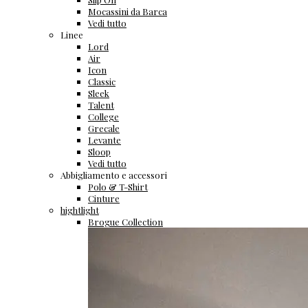
Mocassini da Barca
Vedi tutto
Linee
Lord
Air
Icon
Classic
Sleek
Talent
College
Grecale
Levante
Sloop
Vedi tutto
Abbigliamento e accessori
Polo & T-Shirt
Cinture
hightlight
Brogue Collection