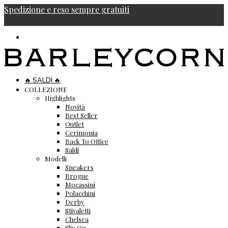
Spedizione e reso sempre gratuiti
🔥 SALDI 🔥
COLLEZIONE
Highlights
Novità
Best Seller
Outlet
Cerimonia
Back To Office
Saldi
Modelli
Sneakers
Brogue
Mocassini
Polacchini
Derby
Stivaletti
Chelsea
Slip On