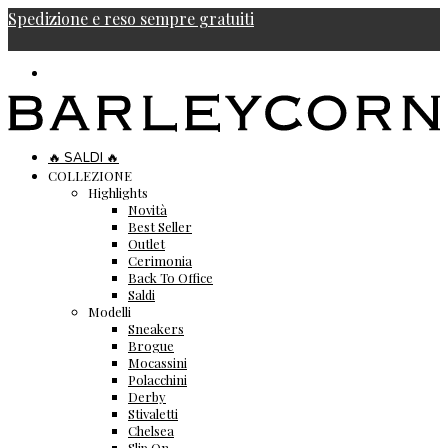
Spedizione e reso sempre gratuiti
🔥 SALDI 🔥
COLLEZIONE
Highlights
Novità
Best Seller
Outlet
Cerimonia
Back To Office
Saldi
Modelli
Sneakers
Brogue
Mocassini
Polacchini
Derby
Stivaletti
Chelsea
Slip On