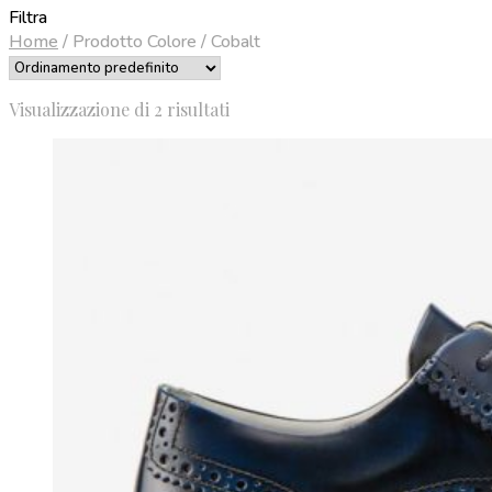
Filtra
Home
/
Prodotto Colore
/
Cobalt
Visualizzazione di 2 risultati