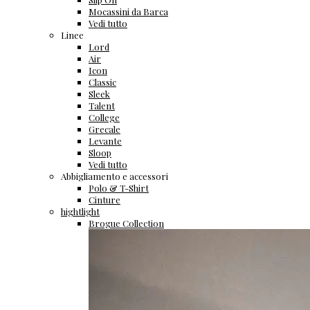
Mocassini da Barca
Vedi tutto
Linee
Lord
Air
Icon
Classic
Sleek
Talent
College
Grecale
Levante
Sloop
Vedi tutto
Abbigliamento e accessori
Polo & T-Shirt
Cinture
hightlight
Brogue Collection