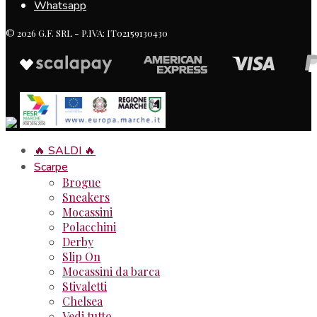
Whatsapp
© 2026 G.F. SRL - P.IVA: IT02159130430
🔥 SALDI 🔥
Scarpe
Brogue
Sneakers
Mocassini
Polacchini
Derby
Slip On
Mocassini da barca
Stivaletti
Chelsea
Vedi tutto