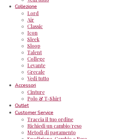
Collezione
Lord
Air
Classic
Icon
Sleek
Sloop
Talent
College
Levante
Grecale
Vedi tutto
Accessori
Cinture
Polo & T-Shirt
Outlet
Customer Service
Traccia il tuo ordine
Richiedi un cambio/reso
Metodi di pagamento
Spedizione, Cambio e Reso