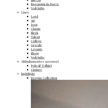
Mocassini da Barca
Vedi tutto
Linee
Lord
Air
Icon
Classic
Sleek
Talent
College
Grecale
Levante
Sloop
Vedi tutto
Abbigliamento e accessori
Polo & T-Shirt
Cinture
hightlight
Brogue Collection