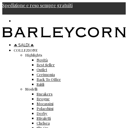
Spedizione e reso sempre gratuiti
🔥 SALDI 🔥
COLLEZIONE
Highlights
Novità
Best Seller
Outlet
Cerimonia
Back To Office
Saldi
Modelli
Sneakers
Brogue
Mocassini
Polacchini
Derby
Stivaletti
Chelsea
Slip On