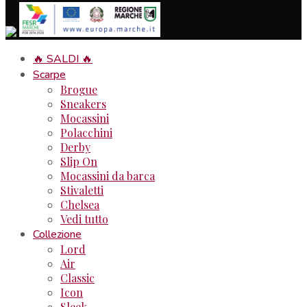
🔥 SALDI 🔥
Scarpe
Brogue
Sneakers
Mocassini
Polacchini
Derby
Slip On
Mocassini da barca
Stivaletti
Chelsea
Vedi tutto
Collezione
Lord
Air
Classic
Icon
Sleek