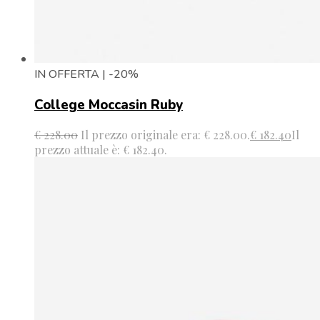
IN OFFERTA | -20%
College Moccasin Ruby
€
228.00
Il prezzo originale era: € 228.00.
€
182.40
Il
prezzo attuale è: € 182.40.