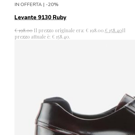
IN OFFERTA | -20%
Levante 9130 Ruby
€
198.00
Il prezzo originale era: € 198.00.
€
158.40
Il
prezzo attuale è: € 158.40.