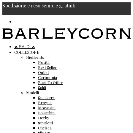
Spedizione e reso sempre gratuiti
🔥 SALDI 🔥
COLLEZIONE
Highlights
Novità
Best Seller
Outlet
Cerimonia
Back To Office
Saldi
Modelli
Sneakers
Brogue
Mocassini
Polacchini
Derby
Stivaletti
Chelsea
Slip On