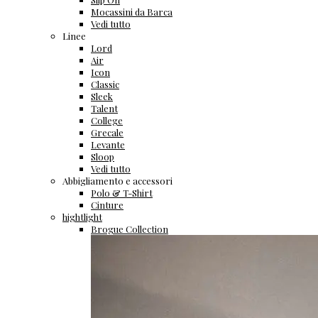
Mocassini da Barca
Vedi tutto
Linee
Lord
Air
Icon
Classic
Sleek
Talent
College
Grecale
Levante
Sloop
Vedi tutto
Abbigliamento e accessori
Polo & T-Shirt
Cinture
hightlight
Brogue Collection