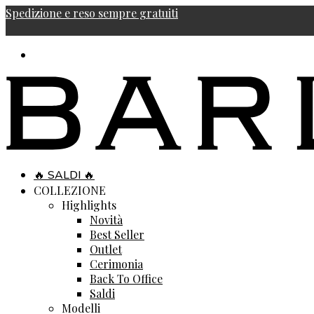
Spedizione e reso sempre gratuiti
🔥 SALDI 🔥
COLLEZIONE
Highlights
Novità
Best Seller
Outlet
Cerimonia
Back To Office
Saldi
Modelli