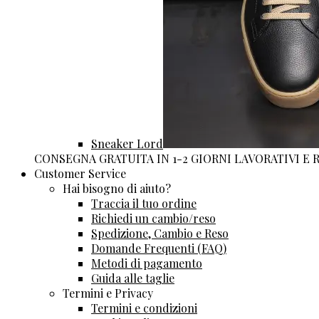
Sneaker Lord
CONSEGNA GRATUITA IN 1-2 GIORNI LAVORATIVI E
Customer Service
Hai bisogno di aiuto?
Traccia il tuo ordine
Richiedi un cambio/reso
Spedizione, Cambio e Reso
Domande Frequenti (FAQ)
Metodi di pagamento
Guida alle taglie
Termini e Privacy
Termini e condizioni