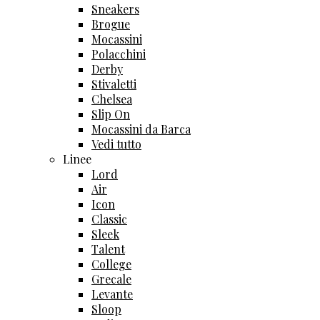
Sneakers
Brogue
Mocassini
Polacchini
Derby
Stivaletti
Chelsea
Slip On
Mocassini da Barca
Vedi tutto
Linee
Lord
Air
Icon
Classic
Sleek
Talent
College
Grecale
Levante
Sloop