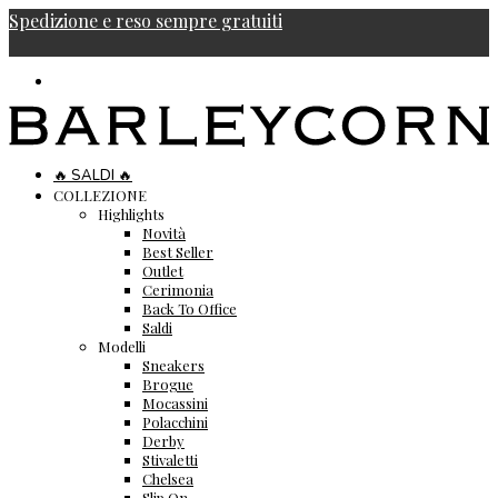
Spedizione e reso sempre gratuiti
🔥 SALDI 🔥
COLLEZIONE
Highlights
Novità
Best Seller
Outlet
Cerimonia
Back To Office
Saldi
Modelli
Sneakers
Brogue
Mocassini
Polacchini
Derby
Stivaletti
Chelsea
Slip On