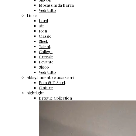
Mocassini da Barca
Vedi tutto
Linee
Lord
Air
Icon
Classic
Sleek
Talent
College
Grecale
Levante
Sloop
Vedi tutto
Abbigliamento e accessori
Polo & T-Shirt
Cinture
hightlight
Brogue Collection