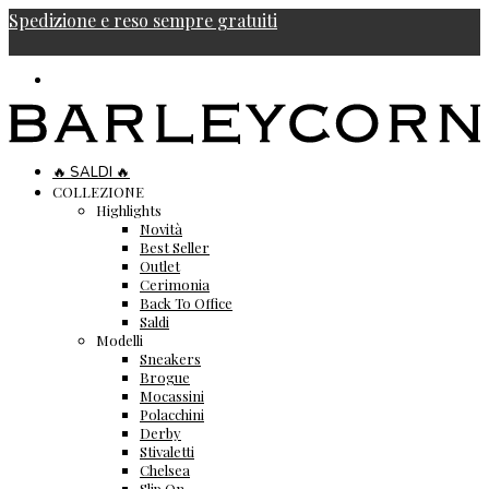
Spedizione e reso sempre gratuiti
🔥 SALDI 🔥
COLLEZIONE
Highlights
Novità
Best Seller
Outlet
Cerimonia
Back To Office
Saldi
Modelli
Sneakers
Brogue
Mocassini
Polacchini
Derby
Stivaletti
Chelsea
Slip On