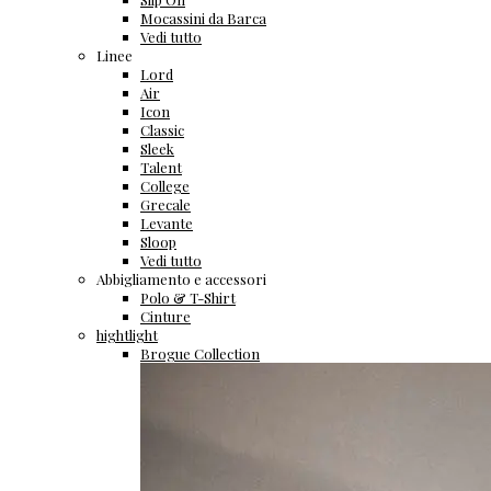
Mocassini da Barca
Vedi tutto
Linee
Lord
Air
Icon
Classic
Sleek
Talent
College
Grecale
Levante
Sloop
Vedi tutto
Abbigliamento e accessori
Polo & T-Shirt
Cinture
hightlight
Brogue Collection