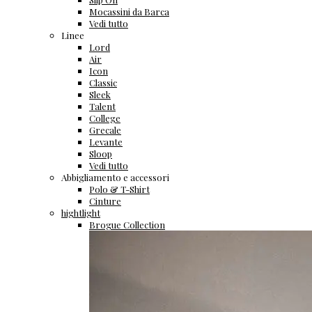
Mocassini da Barca
Vedi tutto
Linee
Lord
Air
Icon
Classic
Sleek
Talent
College
Grecale
Levante
Sloop
Vedi tutto
Abbigliamento e accessori
Polo & T-Shirt
Cinture
hightlight
Brogue Collection