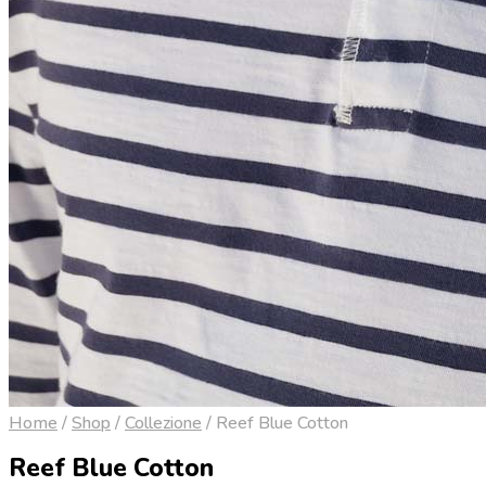
Home
/
Shop
/
Collezione
/
Reef Blue Cotton
Reef Blue Cotton