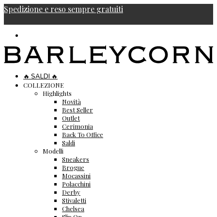
Spedizione e reso sempre gratuiti
🔥 SALDI 🔥
COLLEZIONE
Highlights
Novità
Best Seller
Outlet
Cerimonia
Back To Office
Saldi
Modelli
Sneakers
Brogue
Mocassini
Polacchini
Derby
Stivaletti
Chelsea
Slip On