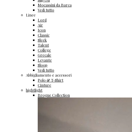
Mocassini da Barca
Vedi tutto
Linee
Lord
Air
Icon
Classic
Sleek
Talent
College
Grecale
Levante
Sloop
Vedi tutto
Abbigliamento e accessori
Polo & T-Shirt
Cinture
hightlight
Brogue Collection