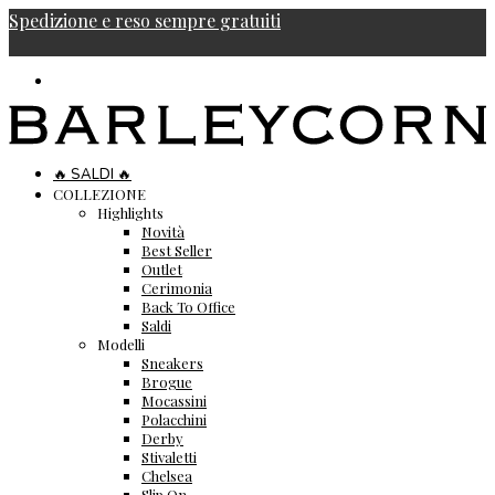
Spedizione e reso sempre gratuiti
🔥 SALDI 🔥
COLLEZIONE
Highlights
Novità
Best Seller
Outlet
Cerimonia
Back To Office
Saldi
Modelli
Sneakers
Brogue
Mocassini
Polacchini
Derby
Stivaletti
Chelsea
Slip On