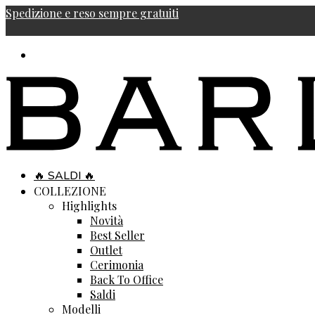
Spedizione e reso sempre gratuiti
🔥 SALDI 🔥
COLLEZIONE
Highlights
Novità
Best Seller
Outlet
Cerimonia
Back To Office
Saldi
Modelli