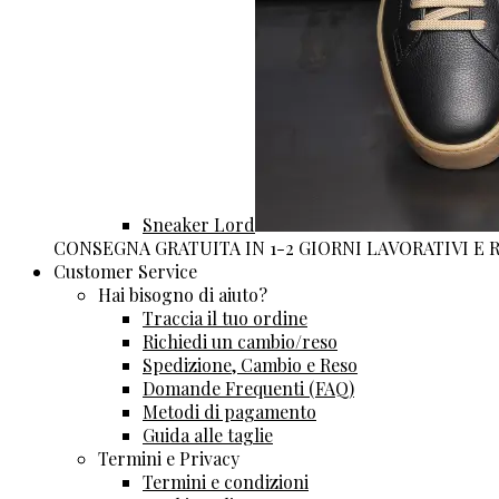
Sneaker Lord
CONSEGNA GRATUITA IN 1-2 GIORNI LAVORATIVI E
Customer Service
Hai bisogno di aiuto?
Traccia il tuo ordine
Richiedi un cambio/reso
Spedizione, Cambio e Reso
Domande Frequenti (FAQ)
Metodi di pagamento
Guida alle taglie
Termini e Privacy
Termini e condizioni