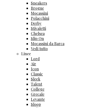
Sneakers
Brogue
Mocassini
Polacchini
Derby
Stivaletti
Chelsea
Slip On
Mocassini da Barca
Vedi tutto
Linee
Lord
Air
Icon
Classic
Sleek
Talent
College
Grecale
Levante
Sloop