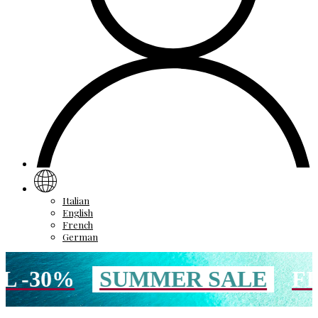
Italian
English
French
German
0%
SUMMER SALE
FINO A