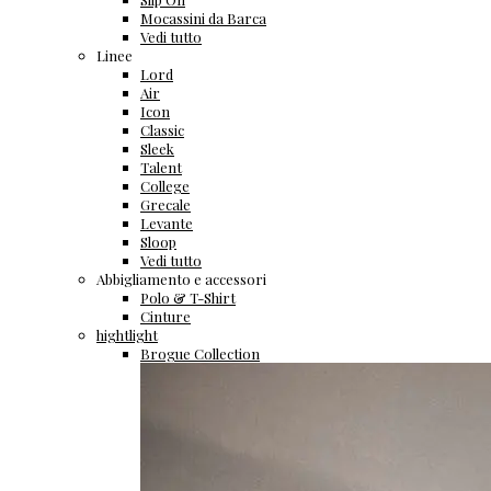
Mocassini da Barca
Vedi tutto
Linee
Lord
Air
Icon
Classic
Sleek
Talent
College
Grecale
Levante
Sloop
Vedi tutto
Abbigliamento e accessori
Polo & T-Shirt
Cinture
hightlight
Brogue Collection