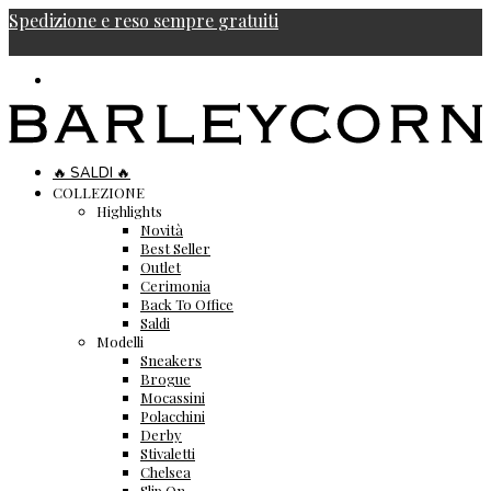
Spedizione e reso sempre gratuiti
🔥 SALDI 🔥
COLLEZIONE
Highlights
Novità
Best Seller
Outlet
Cerimonia
Back To Office
Saldi
Modelli
Sneakers
Brogue
Mocassini
Polacchini
Derby
Stivaletti
Chelsea
Slip On