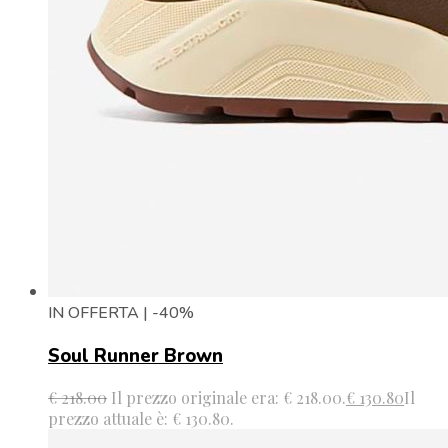
IN OFFERTA | -40%
Soul Runner Brown
€
218.00
Il prezzo originale era: € 218.00.
€
130.80
Il
prezzo attuale è: € 130.80.