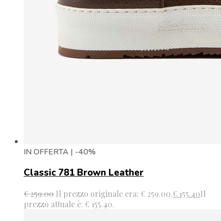
IN OFFERTA | -40%
Classic 781 Brown Leather
€
259.00
Il prezzo originale era: € 259.00.
€
155.40
Il
prezzo attuale è: € 155.40.