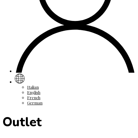
Italian
English
French
German
Outlet