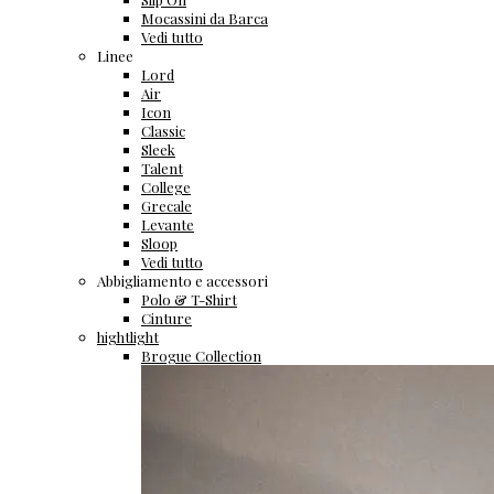
Mocassini da Barca
Vedi tutto
Linee
Lord
Air
Icon
Classic
Sleek
Talent
College
Grecale
Levante
Sloop
Vedi tutto
Abbigliamento e accessori
Polo & T-Shirt
Cinture
hightlight
Brogue Collection