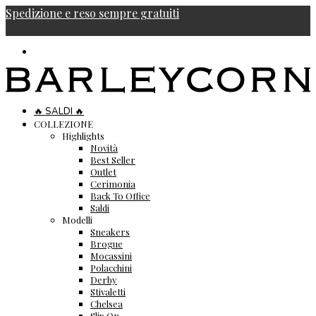
Spedizione e reso sempre gratuiti
🔥 SALDI 🔥
COLLEZIONE
Highlights
Novità
Best Seller
Outlet
Cerimonia
Back To Office
Saldi
Modelli
Sneakers
Brogue
Mocassini
Polacchini
Derby
Stivaletti
Chelsea
Slip On