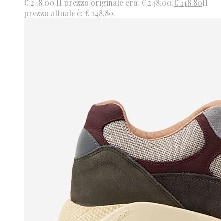
€
248.00
Il prezzo originale era: € 248.00.
€
148.80
Il
prezzo attuale è: € 148.80.