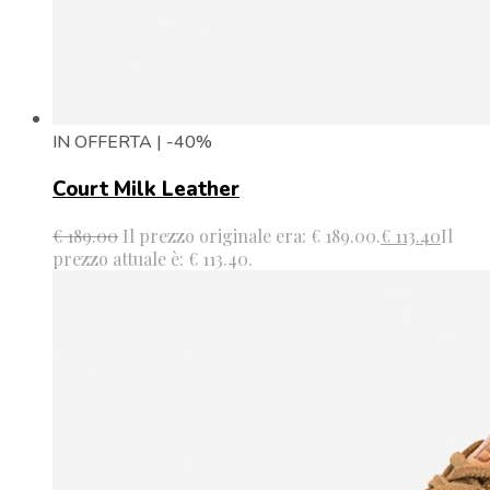
IN OFFERTA | -40%
Court Milk Leather
€
189.00
Il prezzo originale era: € 189.00.
€
113.40
Il
prezzo attuale è: € 113.40.