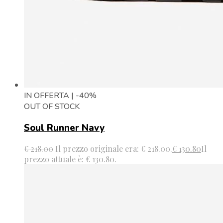
IN OFFERTA | -40%
OUT OF STOCK
Soul Runner Navy
€
218.00
Il prezzo originale era: € 218.00.
€
130.80
Il
prezzo attuale è: € 130.80.