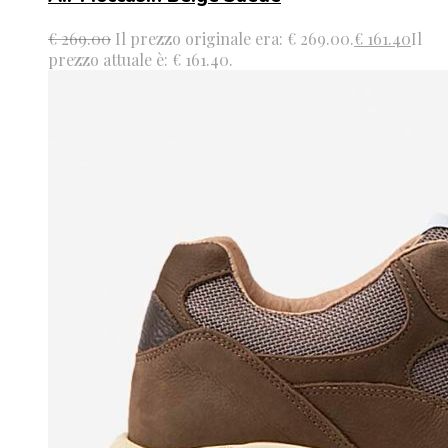
€
269.00
Il prezzo originale era: € 269.00.
€
161.40
Il
prezzo attuale è: € 161.40.