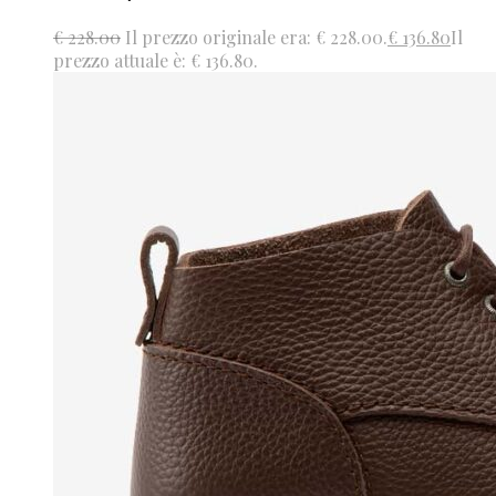
€
228.00
Il prezzo originale era: € 228.00.
€
136.80
Il
prezzo attuale è: € 136.80.