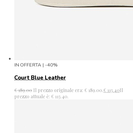
IN OFFERTA | -40%
Court Blue Leather
€
189.00
Il prezzo originale era: € 189.00.
€
113.40
Il
prezzo attuale è: € 113.40.