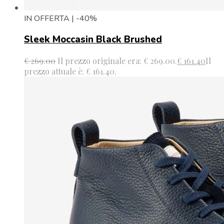
IN OFFERTA | -40%
Sleek Moccasin Black Brushed
€
269.00
Il prezzo originale era: € 269.00.
€
161.40
Il
prezzo attuale è: € 161.40.