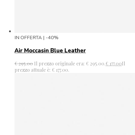
IN OFFERTA | -40%
Air Moccasin Blue Leather
€
295.00
Il prezzo originale era: € 295.00.
€
177.00
Il
prezzo attuale è: € 177.00.