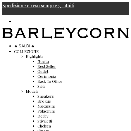
Spedizione e reso sempre gratuiti
🔥 SALDI 🔥
COLLEZIONE
Highlights
Novità
Best Seller
Outlet
Cerimonia
Back To Office
Saldi
Modelli
Sneakers
Brogue
Mocassini
Polacchini
Derby
Stivaletti
Chelsea
Slip On