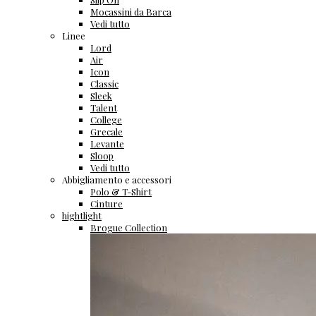
Mocassini da Barca
Vedi tutto
Linee
Lord
Air
Icon
Classic
Sleek
Talent
College
Grecale
Levante
Sloop
Vedi tutto
Abbigliamento e accessori
Polo & T-Shirt
Cinture
hightlight
Brogue Collection