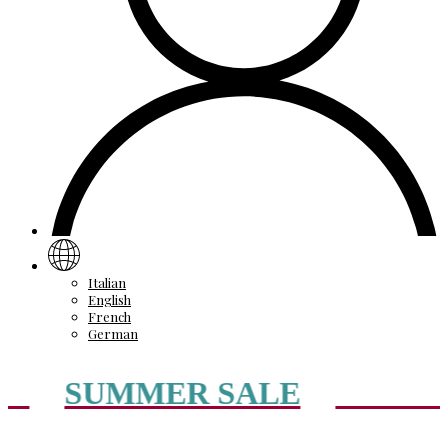
Italian
English
French
German
SUMMER SALE
FINO AL -3