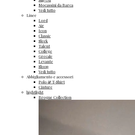
Mocassini da Barca
Vedi tutto
Linee
Lord
Air
Icon
Classic
Sleek
Talent
College
Grecale
Levante
Sloop
Vedi tutto
Abbigliamento e accessori
Polo & T-Shirt
Cinture
hightlight
Brogue Collection