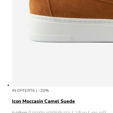
IN OFFERTA | -20%
Icon Moccasin Camel Suede
€
238.00
Il prezzo originale era: € 238.00.
€
190.40
Il