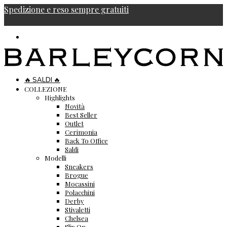
Spedizione e reso sempre gratuiti
🔥 SALDI 🔥
COLLEZIONE
Highlights
Novità
Best Seller
Outlet
Cerimonia
Back To Office
Saldi
Modelli
Sneakers
Brogue
Mocassini
Polacchini
Derby
Stivaletti
Chelsea
Slip On