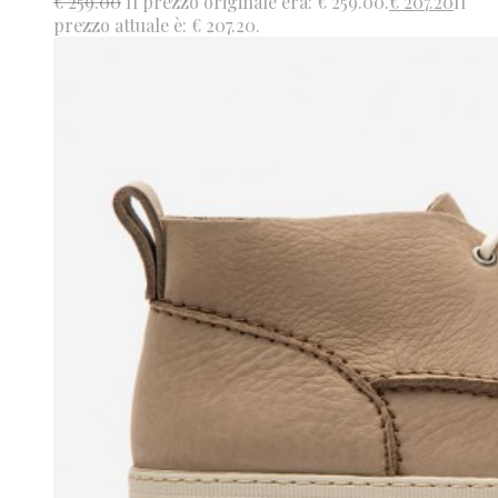
€
259.00
Il prezzo originale era: € 259.00.
€
207.20
Il
prezzo attuale è: € 207.20.