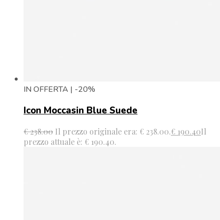
IN OFFERTA | -20%
Icon Moccasin Blue Suede
€
238.00
Il prezzo originale era: € 238.00.
€
190.40
Il
prezzo attuale è: € 190.40.