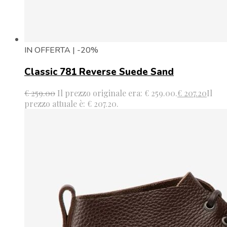
IN OFFERTA | -20%
Classic 781 Reverse Suede Sand
€
259.00
Il prezzo originale era: € 259.00.
€
207.20
Il
prezzo attuale è: € 207.20.