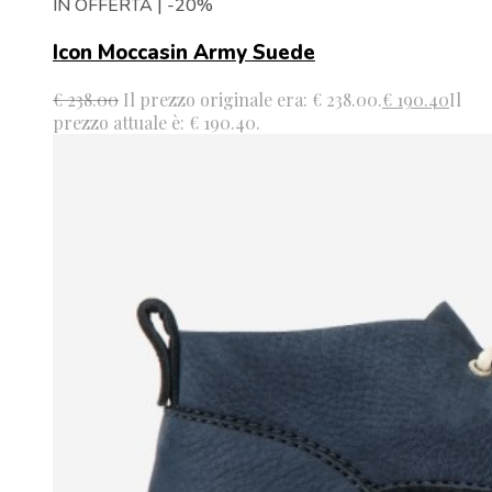
IN OFFERTA | -20%
Icon Moccasin Army Suede
€
238.00
Il prezzo originale era: € 238.00.
€
190.40
Il
prezzo attuale è: € 190.40.