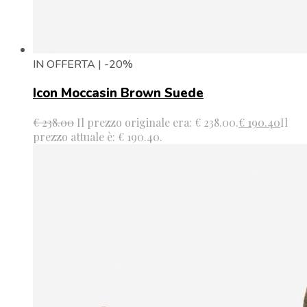
IN OFFERTA | -20%
Icon Moccasin Brown Suede
€
238.00
Il prezzo originale era: € 238.00.
€
190.40
Il
prezzo attuale è: € 190.40.