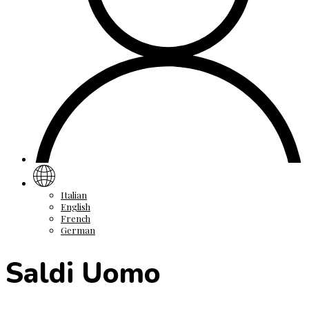
Italian
English
French
German
Saldi Uomo