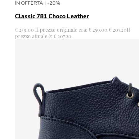
IN OFFERTA | -20%
Classic 781 Choco Leather
€
259.00
Il prezzo originale era: € 259.00.
€
207.20
Il
prezzo attuale è: € 207.20.