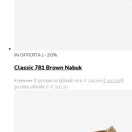
IN OFFERTA | -20%
Classic 781 Brown Nabuk
€
259.00
Il prezzo originale era: € 259.00.
€
207.20
Il
prezzo attuale è: € 207.20.