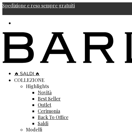
Spedizione e reso sempre gratuiti
🔥 SALDI 🔥
COLLEZIONE
Highlights
Novità
Best Seller
Outlet
Cerimonia
Back To Office
Saldi
Modelli