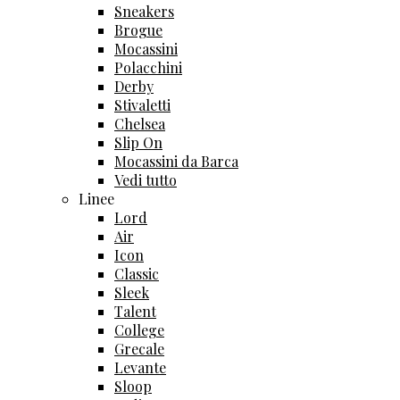
Sneakers
Brogue
Mocassini
Polacchini
Derby
Stivaletti
Chelsea
Slip On
Mocassini da Barca
Vedi tutto
Linee
Lord
Air
Icon
Classic
Sleek
Talent
College
Grecale
Levante
Sloop