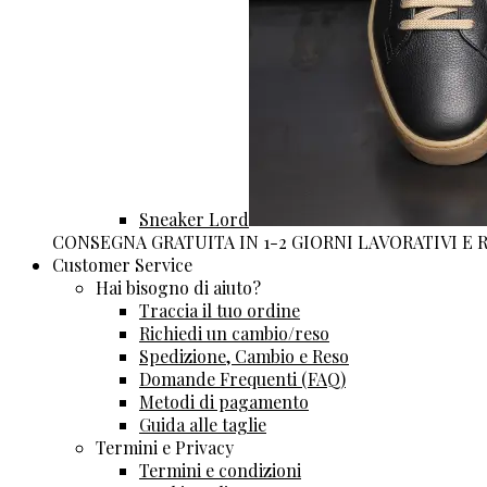
Sneaker Lord
CONSEGNA GRATUITA IN 1-2 GIORNI LAVORATIVI E
Customer Service
Hai bisogno di aiuto?
Traccia il tuo ordine
Richiedi un cambio/reso
Spedizione, Cambio e Reso
Domande Frequenti (FAQ)
Metodi di pagamento
Guida alle taglie
Termini e Privacy
Termini e condizioni