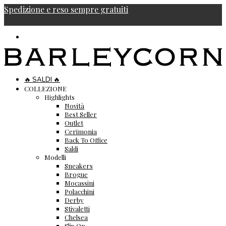
Spedizione e reso sempre gratuiti
🔥 SALDI 🔥
COLLEZIONE
Highlights
Novità
Best Seller
Outlet
Cerimonia
Back To Office
Saldi
Modelli
Sneakers
Brogue
Mocassini
Polacchini
Derby
Stivaletti
Chelsea
Slip On