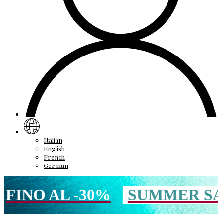
Italian
English
French
German
O AL -30%
SUMMER SALE