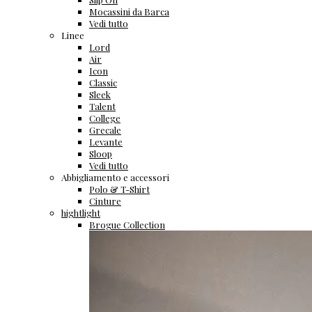
Mocassini da Barca
Vedi tutto
Linee
Lord
Air
Icon
Classic
Sleek
Talent
College
Grecale
Levante
Sloop
Vedi tutto
Abbigliamento e accessori
Polo & T-Shirt
Cinture
hightlight
Brogue Collection