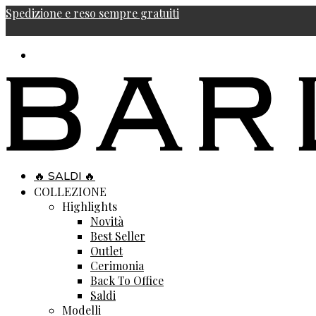
Spedizione e reso sempre gratuiti
🔥 SALDI 🔥
COLLEZIONE
Highlights
Novità
Best Seller
Outlet
Cerimonia
Back To Office
Saldi
Modelli