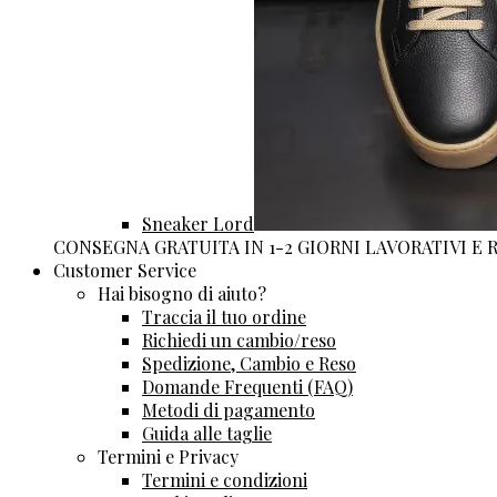
Sneaker Lord
CONSEGNA GRATUITA IN 1-2 GIORNI LAVORATIVI E
Customer Service
Hai bisogno di aiuto?
Traccia il tuo ordine
Richiedi un cambio/reso
Spedizione, Cambio e Reso
Domande Frequenti (FAQ)
Metodi di pagamento
Guida alle taglie
Termini e Privacy
Termini e condizioni