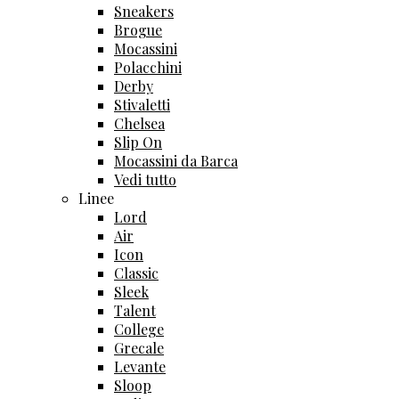
Sneakers
Brogue
Mocassini
Polacchini
Derby
Stivaletti
Chelsea
Slip On
Mocassini da Barca
Vedi tutto
Linee
Lord
Air
Icon
Classic
Sleek
Talent
College
Grecale
Levante
Sloop