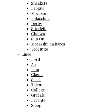
Sneakers
Brogue
Mocassini
Polacchini
Derby
Stivaletti
Chelsea
Slip On
Mocassini da Barca
Vedi tutto
Linee
Lord
Air
Icon
Classic
Sleek
Talent
College
Grecale
Levante
Sloop