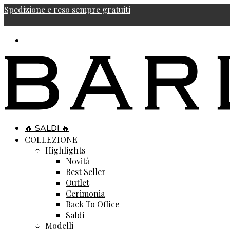
Spedizione e reso sempre gratuiti
🔥 SALDI 🔥
COLLEZIONE
Highlights
Novità
Best Seller
Outlet
Cerimonia
Back To Office
Saldi
Modelli