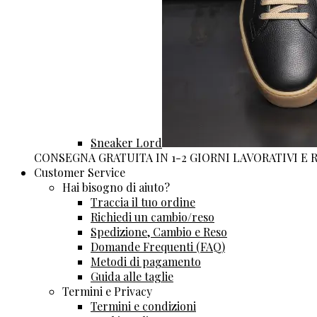
Sneaker Lord
CONSEGNA GRATUITA IN 1-2 GIORNI LAVORATIVI E
Customer Service
Hai bisogno di aiuto?
Traccia il tuo ordine
Richiedi un cambio/reso
Spedizione, Cambio e Reso
Domande Frequenti (FAQ)
Metodi di pagamento
Guida alle taglie
Termini e Privacy
Termini e condizioni