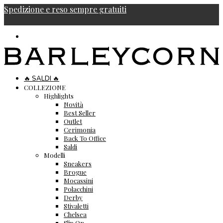
Spedizione e reso sempre gratuiti
🔥 SALDI 🔥
COLLEZIONE
Highlights
Novità
Best Seller
Outlet
Cerimonia
Back To Office
Saldi
Modelli
Sneakers
Brogue
Mocassini
Polacchini
Derby
Stivaletti
Chelsea
Slip On