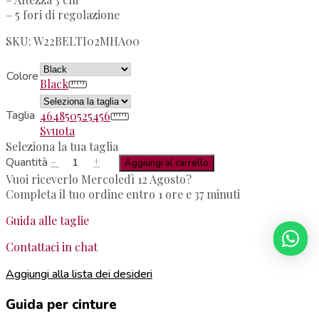
– 5 fori di regolazione
SKU: W22BELTI02MHA00
Colore
Black
Taglia
46
48
50
52
54
56
Svuota
Seleziona la tua taglia
-
+
Quantità
Aggiungi al carrello
Vuoi riceverlo Mercoledì 12 Agosto?
Completa il tuo ordine entro 1 ore e 37 minuti
Guida alle taglie
Contattaci in chat
Aggiungi alla lista dei desideri
Guida per cinture