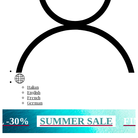
Italian
English
French
German
0%
SUMMER SALE
FINO A