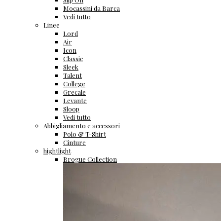
Mocassini da Barca
Vedi tutto
Linee
Lord
Air
Icon
Classic
Sleek
Talent
College
Grecale
Levante
Sloop
Vedi tutto
Abbigliamento e accessori
Polo & T-Shirt
Cinture
hightlight
Brogue Collection