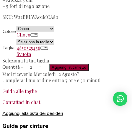
– 5 fori di regolazione
SKU: W22BELWA01MCA80
Colore
Choco
Taglia
48
50
52
54
56
Svuota
Seleziona la tua taglia
-
+
Quantità
Aggiungi al carrello
Vuoi riceverlo Mercoledì 12 Agosto?
Completa il tuo ordine entro 7 ore e 50 minuti
Guida alle taglie
Contattaci in chat
Aggiungi alla lista dei desideri
Guida per cinture