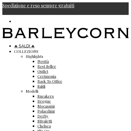
Spedizione e reso sempre gratuiti
🔥 SALDI 🔥
COLLEZIONE
Highlights
Novità
Best Seller
Outlet
Cerimonia
Back To Office
Saldi
Modelli
Sneakers
Brogue
Mocassini
Polacchini
Derby
Stivaletti
Chelsea
Slip On