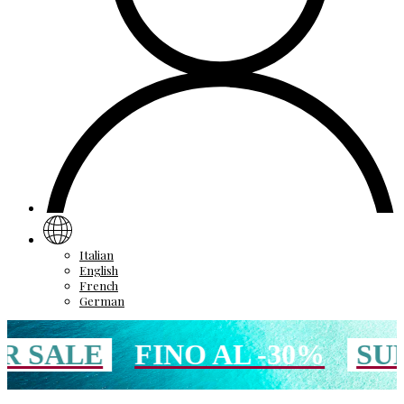
Italian
English
French
German
LE
FINO AL -30%
SUMME