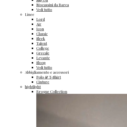
Mocassini da Barca
Vedi tutto
Linee
Lord
Air
Icon
Classic
Sleek
Talent
College
Grecale
Levante
Sloop
Vedi tutto
Abbigliamento e accessori
Polo & T-Shirt
Cinture
hightlight
Brogue Collection