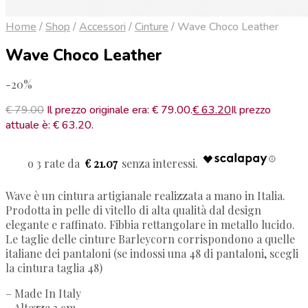
Home
/
Shop
/
Accessori
/
Cinture
/
Wave Choco Leather
Wave Choco Leather
-20%
€
79.00
Il prezzo originale era: € 79.00.
€
63.20
Il prezzo
attuale è: € 63.20.
€ 21.07
Wave è un cintura artigianale realizzata a mano in Italia.
Prodotta in pelle di vitello di alta qualità dal design
elegante e raffinato. Fibbia rettangolare in metallo lucido.
Le taglie delle cinture Barleycorn corrispondono a quelle
italiane dei pantaloni (se indossi una 48 di pantaloni, scegli
la cintura taglia 48)
– Made In Italy
– Altezza 3 cm