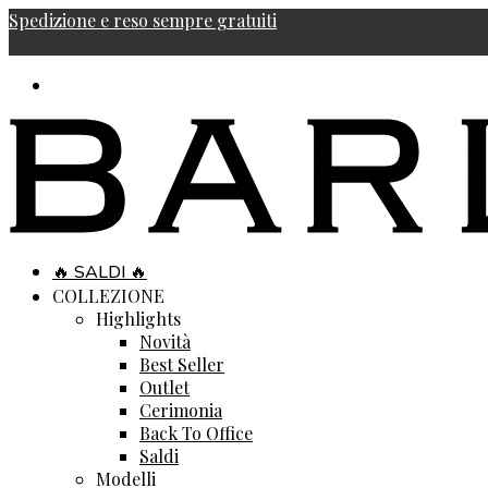
Spedizione e reso sempre gratuiti
🔥 SALDI 🔥
COLLEZIONE
Highlights
Novità
Best Seller
Outlet
Cerimonia
Back To Office
Saldi
Modelli