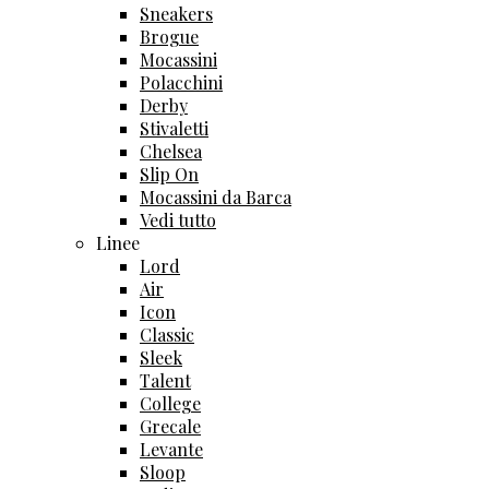
Sneakers
Brogue
Mocassini
Polacchini
Derby
Stivaletti
Chelsea
Slip On
Mocassini da Barca
Vedi tutto
Linee
Lord
Air
Icon
Classic
Sleek
Talent
College
Grecale
Levante
Sloop