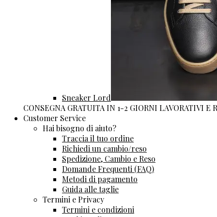
Sneaker Lord
CONSEGNA GRATUITA IN 1-2 GIORNI LAVORATIVI E
Customer Service
Hai bisogno di aiuto?
Traccia il tuo ordine
Richiedi un cambio/reso
Spedizione, Cambio e Reso
Domande Frequenti (FAQ)
Metodi di pagamento
Guida alle taglie
Termini e Privacy
Termini e condizioni