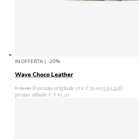
IN OFFERTA | -20%
Wave Choco Leather
€
79.00
Il prezzo originale era: € 79.00.
€
63.20
Il
prezzo attuale è: € 63.20.