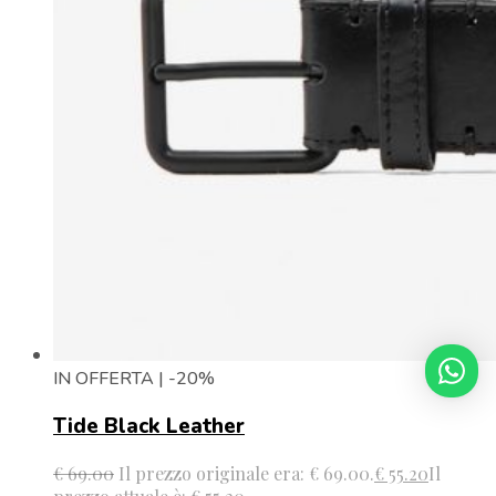
IN OFFERTA | -20%
Tide Black Leather
€
69.00
Il prezzo originale era: € 69.00.
€
55.20
Il