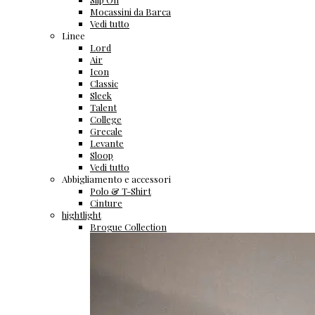
Mocassini da Barca
Vedi tutto
Linee
Lord
Air
Icon
Classic
Sleek
Talent
College
Grecale
Levante
Sloop
Vedi tutto
Abbigliamento e accessori
Polo & T-Shirt
Cinture
hightlight
Brogue Collection