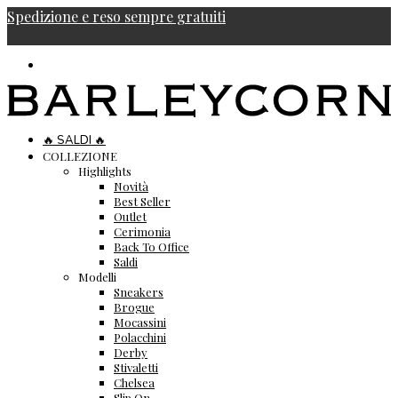
Spedizione e reso sempre gratuiti
🔥 SALDI 🔥
COLLEZIONE
Highlights
Novità
Best Seller
Outlet
Cerimonia
Back To Office
Saldi
Modelli
Sneakers
Brogue
Mocassini
Polacchini
Derby
Stivaletti
Chelsea
Slip On