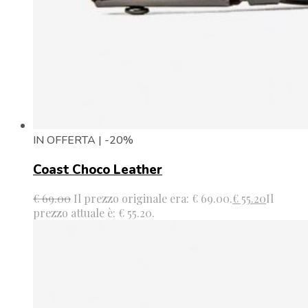
IN OFFERTA | -20%
Coast Choco Leather
€
69.00
Il prezzo originale era: € 69.00.
€
55.20
Il
prezzo attuale è: € 55.20.