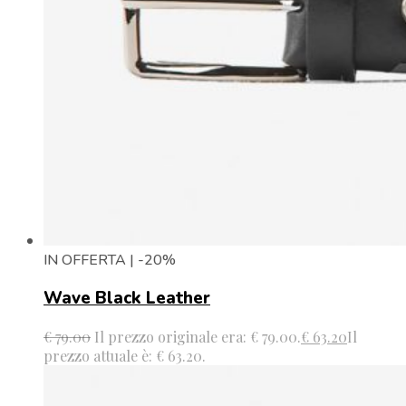
IN OFFERTA | -20%
Wave Black Leather
€
79.00
Il prezzo originale era: € 79.00.
€
63.20
Il
prezzo attuale è: € 63.20.