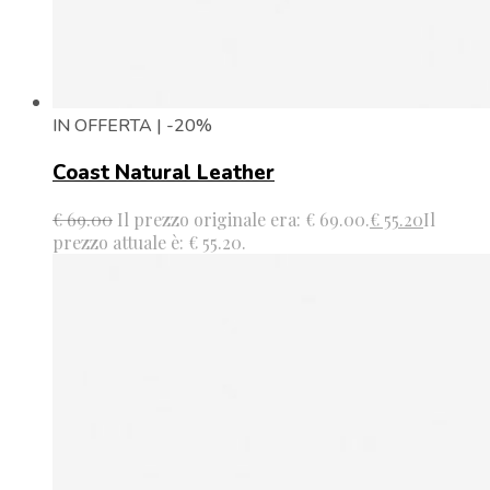
IN OFFERTA | -20%
Coast Natural Leather
€
69.00
Il prezzo originale era: € 69.00.
€
55.20
Il
prezzo attuale è: € 55.20.