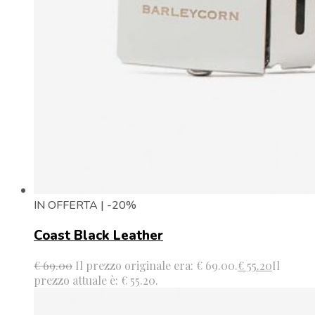
IN OFFERTA | -20%
Coast Black Leather
€
69.00
Il prezzo originale era: € 69.00.
€
55.20
Il
prezzo attuale è: € 55.20.