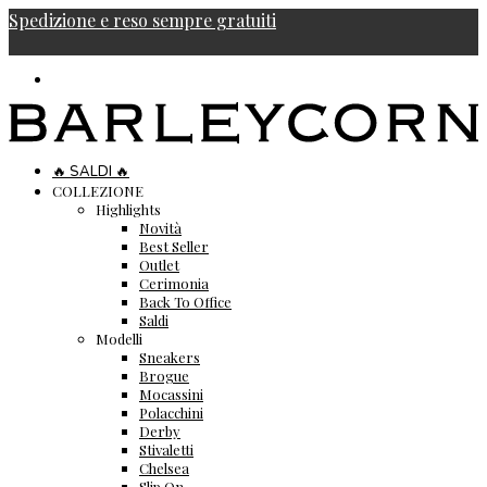
Spedizione e reso sempre gratuiti
🔥 SALDI 🔥
COLLEZIONE
Highlights
Novità
Best Seller
Outlet
Cerimonia
Back To Office
Saldi
Modelli
Sneakers
Brogue
Mocassini
Polacchini
Derby
Stivaletti
Chelsea
Slip On