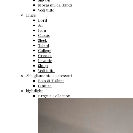
Mocassini da Barca
Vedi tutto
Linee
Lord
Air
Icon
Classic
Sleek
Talent
College
Grecale
Levante
Sloop
Vedi tutto
Abbigliamento e accessori
Polo & T-Shirt
Cinture
hightlight
Brogue Collection