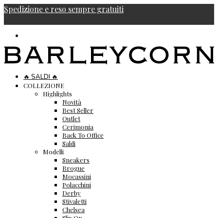
Spedizione e reso sempre gratuiti
🔥 SALDI 🔥
COLLEZIONE
Highlights
Novità
Best Seller
Outlet
Cerimonia
Back To Office
Saldi
Modelli
Sneakers
Brogue
Mocassini
Polacchini
Derby
Stivaletti
Chelsea
Slip On