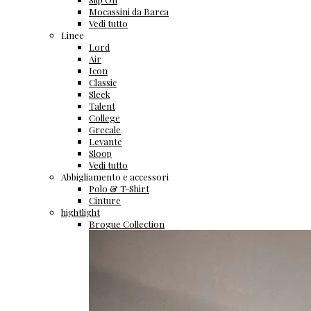
Mocassini da Barca
Vedi tutto
Linee
Lord
Air
Icon
Classic
Sleek
Talent
College
Grecale
Levante
Sloop
Vedi tutto
Abbigliamento e accessori
Polo & T-Shirt
Cinture
hightlight
Brogue Collection