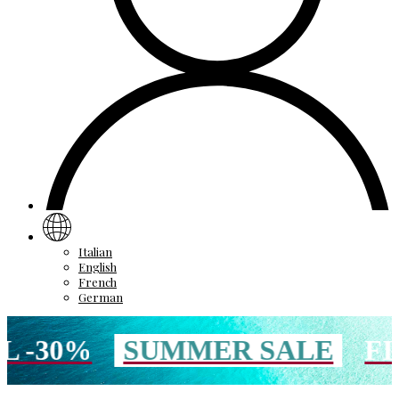
Italian
English
French
German
0%
SUMMER SALE
FINO A