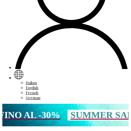
Italian
English
French
German
 AL -30%
SUMMER SALE