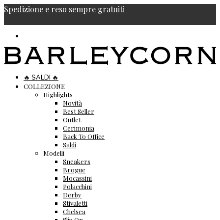
Spedizione e reso sempre gratuiti
🔥 SALDI 🔥
COLLEZIONE
Highlights
Novità
Best Seller
Outlet
Cerimonia
Back To Office
Saldi
Modelli
Sneakers
Brogue
Mocassini
Polacchini
Derby
Stivaletti
Chelsea
Slip On