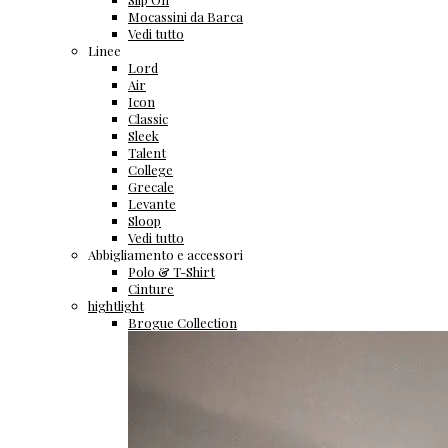
Mocassini da Barca
Vedi tutto
Linee
Lord
Air
Icon
Classic
Sleek
Talent
College
Grecale
Levante
Sloop
Vedi tutto
Abbigliamento e accessori
Polo & T-Shirt
Cinture
hightlight
Brogue Collection