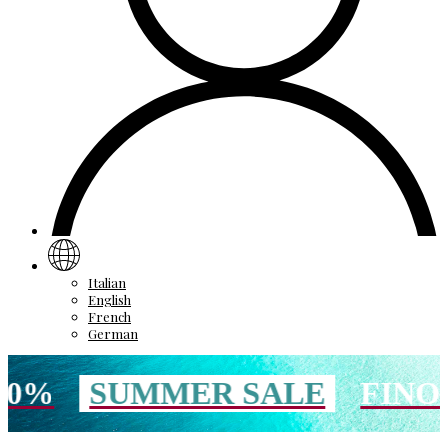
Italian
English
French
German
SUMMER SALE
FINO AL 