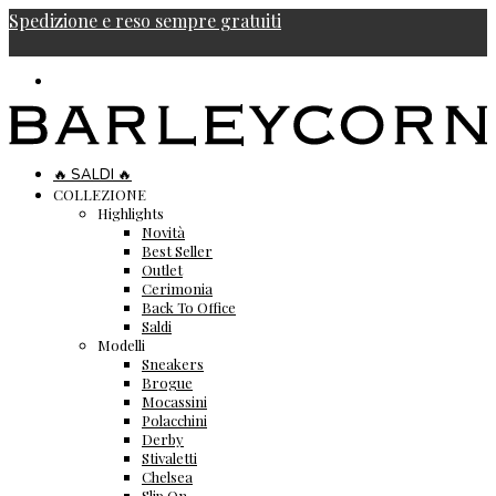
Spedizione e reso sempre gratuiti
🔥 SALDI 🔥
COLLEZIONE
Highlights
Novità
Best Seller
Outlet
Cerimonia
Back To Office
Saldi
Modelli
Sneakers
Brogue
Mocassini
Polacchini
Derby
Stivaletti
Chelsea
Slip On