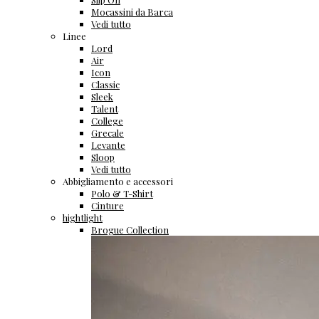
Mocassini da Barca
Vedi tutto
Linee
Lord
Air
Icon
Classic
Sleek
Talent
College
Grecale
Levante
Sloop
Vedi tutto
Abbigliamento e accessori
Polo & T-Shirt
Cinture
hightlight
Brogue Collection