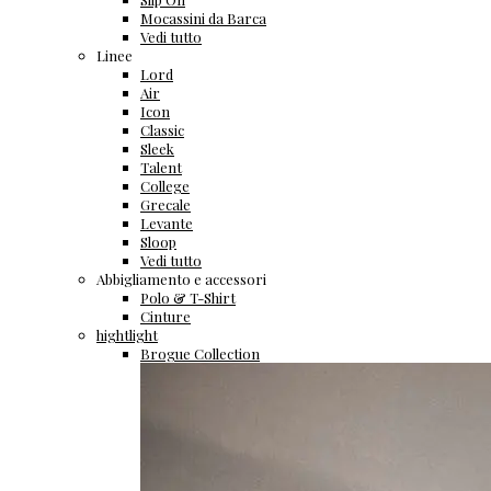
Mocassini da Barca
Vedi tutto
Linee
Lord
Air
Icon
Classic
Sleek
Talent
College
Grecale
Levante
Sloop
Vedi tutto
Abbigliamento e accessori
Polo & T-Shirt
Cinture
hightlight
Brogue Collection