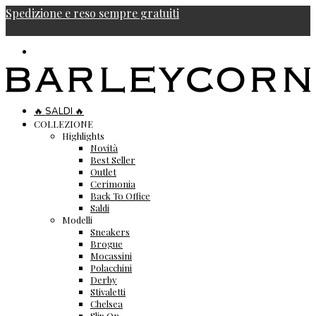
Spedizione e reso sempre gratuiti
🔥 SALDI 🔥
COLLEZIONE
Highlights
Novità
Best Seller
Outlet
Cerimonia
Back To Office
Saldi
Modelli
Sneakers
Brogue
Mocassini
Polacchini
Derby
Stivaletti
Chelsea
Slip On