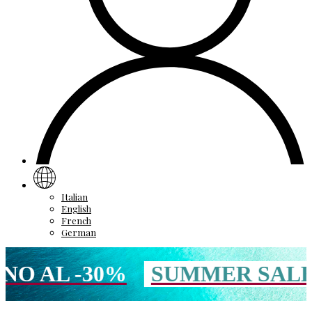
Italian
English
French
German
30%
SUMMER SALE
FINO 