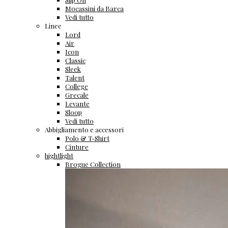
Mocassini da Barca
Vedi tutto
Linee
Lord
Air
Icon
Classic
Sleek
Talent
College
Grecale
Levante
Sloop
Vedi tutto
Abbigliamento e accessori
Polo & T-Shirt
Cinture
hightlight
Brogue Collection