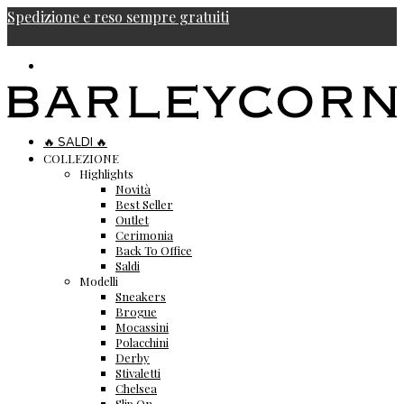
Spedizione e reso sempre gratuiti
🔥 SALDI 🔥
COLLEZIONE
Highlights
Novità
Best Seller
Outlet
Cerimonia
Back To Office
Saldi
Modelli
Sneakers
Brogue
Mocassini
Polacchini
Derby
Stivaletti
Chelsea
Slip On