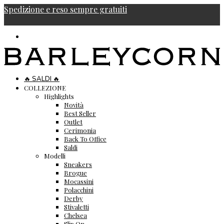
Spedizione e reso sempre gratuiti
🔥 SALDI 🔥
COLLEZIONE
Highlights
Novità
Best Seller
Outlet
Cerimonia
Back To Office
Saldi
Modelli
Sneakers
Brogue
Mocassini
Polacchini
Derby
Stivaletti
Chelsea
Slip On