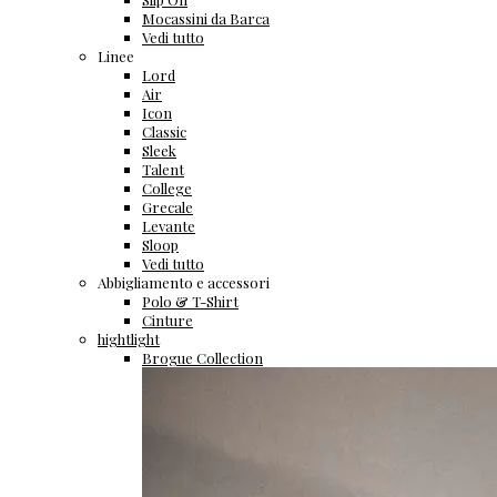
Mocassini da Barca
Vedi tutto
Linee
Lord
Air
Icon
Classic
Sleek
Talent
College
Grecale
Levante
Sloop
Vedi tutto
Abbigliamento e accessori
Polo & T-Shirt
Cinture
hightlight
Brogue Collection