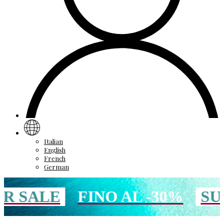
Italian
English
French
German
LE
FINO AL -30%
SUMME