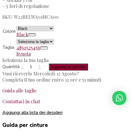
– 5 fori di regolazione
SKU: W22BELWA01MCA00
Colore
Black
Taglia
48
50
52
54
56
Svuota
Seleziona la tua taglia
-
+
Quantità
Aggiungi al carrello
Vuoi riceverlo Mercoledì 12 Agosto?
Completa il tuo ordine entro 12 ore e 51 minuti
Guida alle taglie
Contattaci in chat
Aggiungi alla lista dei desideri
Guida per cinture