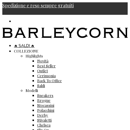
Spedizione e reso sempre gratuiti
🔥 SALDI 🔥
COLLEZIONE
Highlights
Novità
Best Seller
Outlet
Cerimonia
Back To Office
Saldi
Modelli
Sneakers
Brogue
Mocassini
Polacchini
Derby
Stivaletti
Chelsea
Slip On