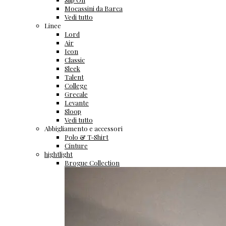
Mocassini da Barca
Vedi tutto
Linee
Lord
Air
Icon
Classic
Sleek
Talent
College
Grecale
Levante
Sloop
Vedi tutto
Abbigliamento e accessori
Polo & T-Shirt
Cinture
hightlight
Brogue Collection