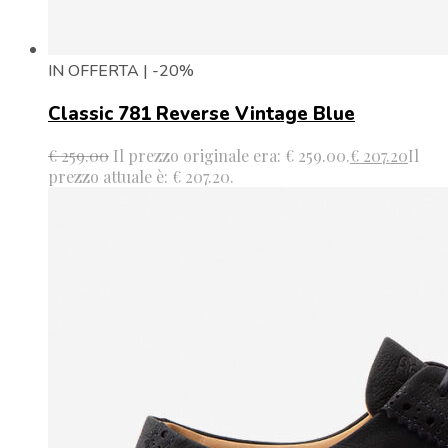
IN OFFERTA | -20%
Classic 781 Reverse Vintage Blue
€
259.00
Il prezzo originale era: € 259.00.
€
207.20
Il
prezzo attuale è: € 207.20.