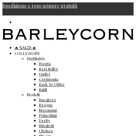
Spedizione e reso sempre gratuiti
🔥 SALDI 🔥
COLLEZIONE
Highlights
Novità
Best Seller
Outlet
Cerimonia
Back To Office
Saldi
Modelli
Sneakers
Brogue
Mocassini
Polacchini
Derby
Stivaletti
Chelsea
Slip On