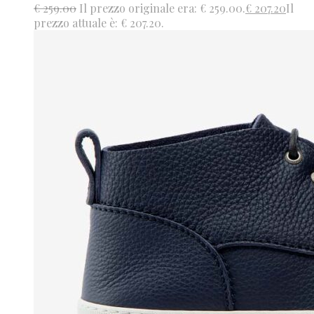
€
259.00
Il prezzo originale era: € 259.00.
€
207.20
Il
prezzo attuale è: € 207.20.