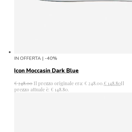
IN OFFERTA | -40%
Icon Moccasin Dark Blue
€
248.00
Il prezzo originale era: € 248.00.
€
148.80
Il
prezzo attuale è: € 148.80.