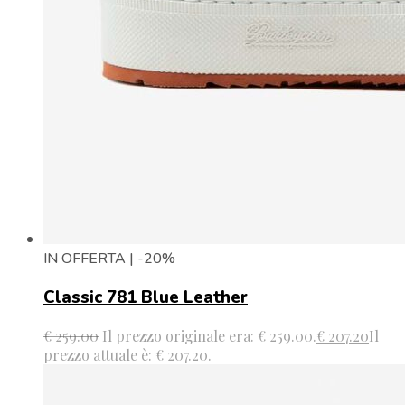
IN OFFERTA | -20%
Classic 781 Blue Leather
€
259.00
Il prezzo originale era: € 259.00.
€
207.20
Il
prezzo attuale è: € 207.20.