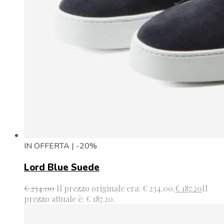
IN OFFERTA | -20%
Lord Blue Suede
€
234.00
Il prezzo originale era: € 234.00.
€
187.20
Il
prezzo attuale è: € 187.20.