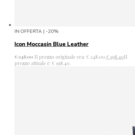
IN OFFERTA | -20%
Icon Moccasin Blue Leather
€
248.00
Il prezzo originale era: € 248.00.
€
198.40
Il
prezzo attuale è: € 198.40.