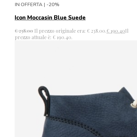
IN OFFERTA | -20%
Icon Moccasin Blue Suede
€
238.00
Il prezzo originale era: € 238.00.
€
190.40
Il
prezzo attuale è: € 190.40.