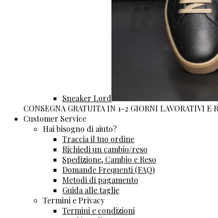
Sneaker Lord
CONSEGNA GRATUITA IN 1-2 GIORNI LAVORATIVI E
Customer Service
Hai bisogno di aiuto?
Traccia il tuo ordine
Richiedi un cambio/reso
Spedizione, Cambio e Reso
Domande Frequenti (FAQ)
Metodi di pagamento
Guida alle taglie
Termini e Privacy
Termini e condizioni