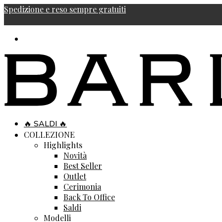
Spedizione e reso sempre gratuiti
🔥 SALDI 🔥
COLLEZIONE
Highlights
Novità
Best Seller
Outlet
Cerimonia
Back To Office
Saldi
Modelli