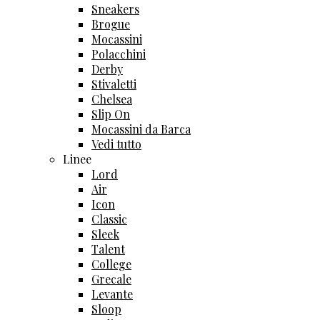
Sneakers
Brogue
Mocassini
Polacchini
Derby
Stivaletti
Chelsea
Slip On
Mocassini da Barca
Vedi tutto
Linee
Lord
Air
Icon
Classic
Sleek
Talent
College
Grecale
Levante
Sloop