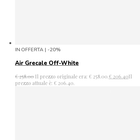
IN OFFERTA | -20%
Air Grecale Off-White
€
258.00
Il prezzo originale era: € 258.00.
€
206.40
Il
prezzo attuale è: € 206.40.