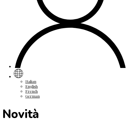
Italian
English
French
German
Novità