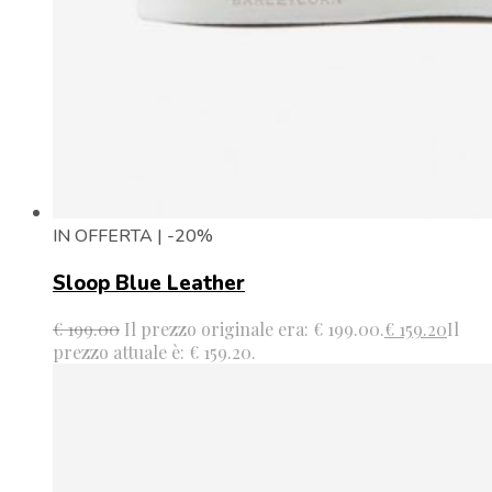
IN OFFERTA | -20%
Sloop Blue Leather
€
199.00
Il prezzo originale era: € 199.00.
€
159.20
Il
prezzo attuale è: € 159.20.