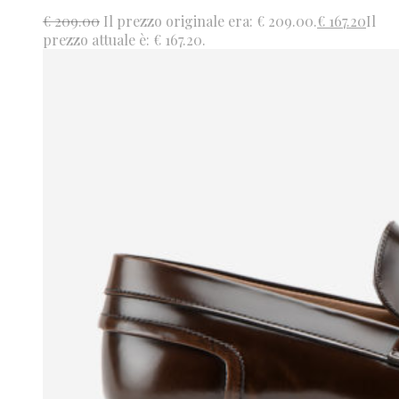
€
209.00
Il prezzo originale era: € 209.00.
€
167.20
Il
prezzo attuale è: € 167.20.