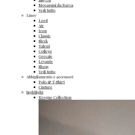
Mocassini da Barca
Vedi tutto
Linee
Lord
Air
Icon
Classic
Sleek
Talent
College
Grecale
Levante
Sloop
Vedi tutto
Abbigliamento e accessori
Polo & T-Shirt
Cinture
hightlight
Brogue Collection