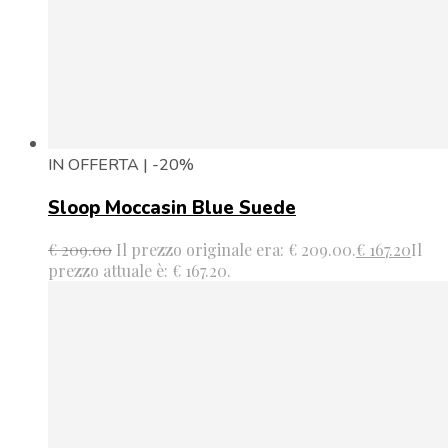
IN OFFERTA | -20%
Sloop Moccasin Blue Suede
€
209.00
Il prezzo originale era: € 209.00.
€
167.20
Il
prezzo attuale è: € 167.20.