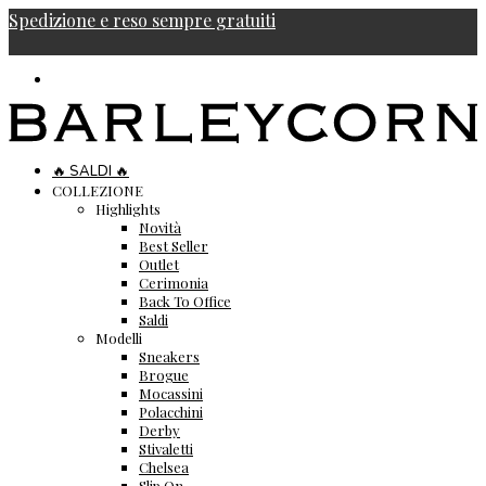
Spedizione e reso sempre gratuiti
🔥 SALDI 🔥
COLLEZIONE
Highlights
Novità
Best Seller
Outlet
Cerimonia
Back To Office
Saldi
Modelli
Sneakers
Brogue
Mocassini
Polacchini
Derby
Stivaletti
Chelsea
Slip On