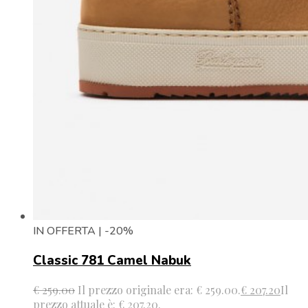
IN OFFERTA | -20%
Classic 781 Camel Nabuk
€
259.00
Il prezzo originale era: € 259.00.
€
207.20
Il
prezzo attuale è: € 207.20.