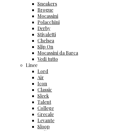
Sneakers
Brogue
Mocassini
Polacchini
Derby
Stivaletti
Chelsea
Slip On
Mocassini da Barca
Vedi tutto
Linee
Lord
Air
Icon
Classic
Sleek
Talent
College
Grecale
Levante
Sloop