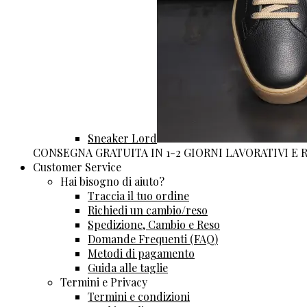
Sneaker Lord
CONSEGNA GRATUITA IN 1-2 GIORNI LAVORATIVI E
Customer Service
Hai bisogno di aiuto?
Traccia il tuo ordine
Richiedi un cambio/reso
Spedizione, Cambio e Reso
Domande Frequenti (FAQ)
Metodi di pagamento
Guida alle taglie
Termini e Privacy
Termini e condizioni