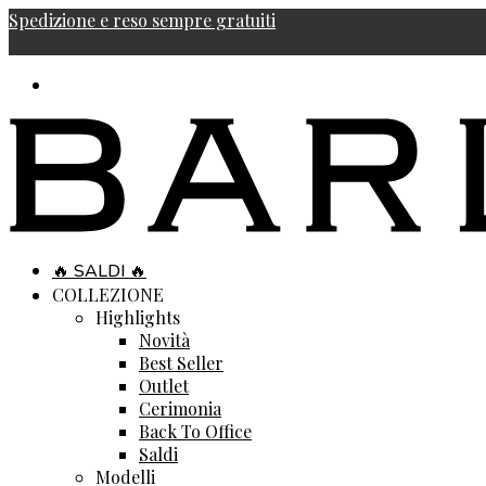
Spedizione e reso sempre gratuiti
🔥 SALDI 🔥
COLLEZIONE
Highlights
Novità
Best Seller
Outlet
Cerimonia
Back To Office
Saldi
Modelli