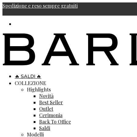
Spedizione e reso sempre gratuiti
🔥 SALDI 🔥
COLLEZIONE
Highlights
Novità
Best Seller
Outlet
Cerimonia
Back To Office
Saldi
Modelli