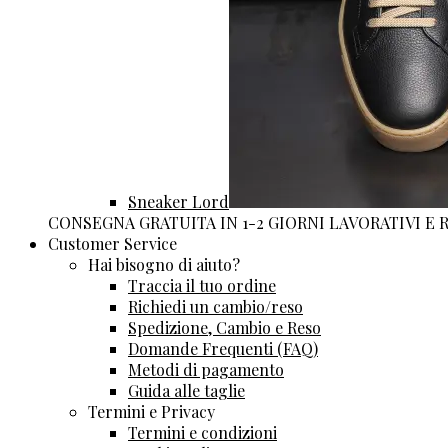
Sneaker Lord
CONSEGNA GRATUITA IN 1-2 GIORNI LAVORATIVI E
Customer Service
Hai bisogno di aiuto?
Traccia il tuo ordine
Richiedi un cambio/reso
Spedizione, Cambio e Reso
Domande Frequenti (FAQ)
Metodi di pagamento
Guida alle taglie
Termini e Privacy
Termini e condizioni