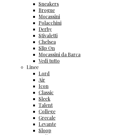
Sneakers
Brogue
Mocassini
Polacchini
Derby
Stivaletti
Chelsea
Slip On
Mocassini da Barca
Vedi tutto
Linee
Lord
Air
Icon
Classic
Sleek
Talent
College
Grecale
Levante
Sloop