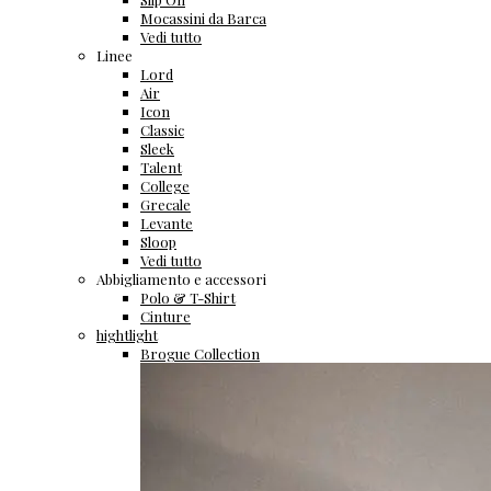
Mocassini da Barca
Vedi tutto
Linee
Lord
Air
Icon
Classic
Sleek
Talent
College
Grecale
Levante
Sloop
Vedi tutto
Abbigliamento e accessori
Polo & T-Shirt
Cinture
hightlight
Brogue Collection