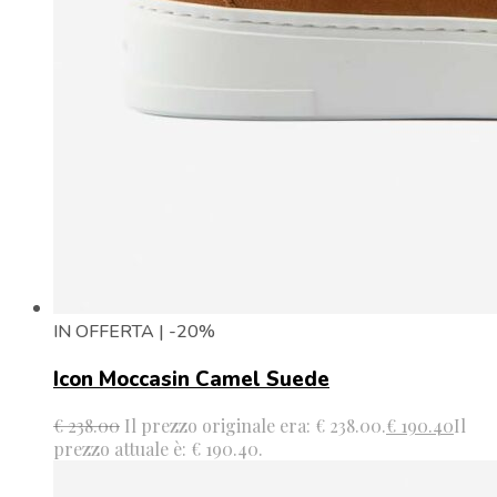
IN OFFERTA | -20%
Icon Moccasin Camel Suede
€
238.00
Il prezzo originale era: € 238.00.
€
190.40
Il
prezzo attuale è: € 190.40.