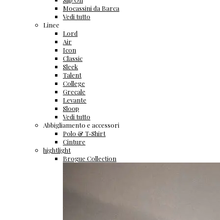
Mocassini da Barca
Vedi tutto
Linee
Lord
Air
Icon
Classic
Sleek
Talent
College
Grecale
Levante
Sloop
Vedi tutto
Abbigliamento e accessori
Polo & T-Shirt
Cinture
hightlight
Brogue Collection