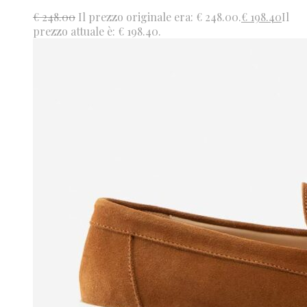
€
248.00
Il prezzo originale era: € 248.00.
€
198.40
Il
prezzo attuale è: € 198.40.