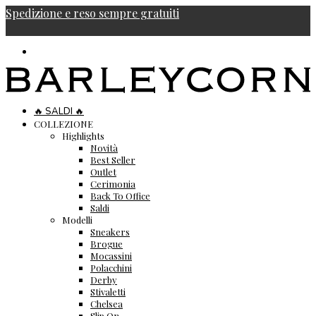
Spedizione e reso sempre gratuiti
🔥 SALDI 🔥
COLLEZIONE
Highlights
Novità
Best Seller
Outlet
Cerimonia
Back To Office
Saldi
Modelli
Sneakers
Brogue
Mocassini
Polacchini
Derby
Stivaletti
Chelsea
Slip On