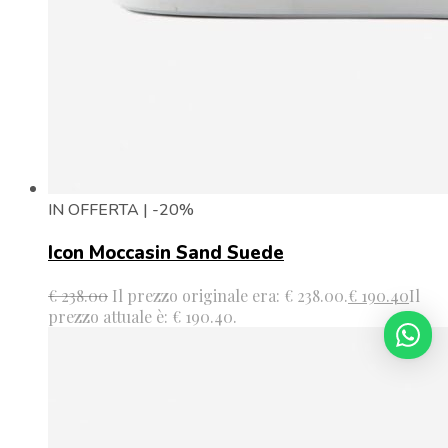
IN OFFERTA | -20%
Icon Moccasin Sand Suede
€
238.00
Il prezzo originale era: € 238.00.
€
190.40
Il
prezzo attuale è: € 190.40.