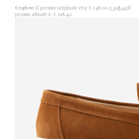
€
248.00
Il prezzo originale era: € 248.00.
€
198.40
Il
prezzo attuale è: € 198.40.