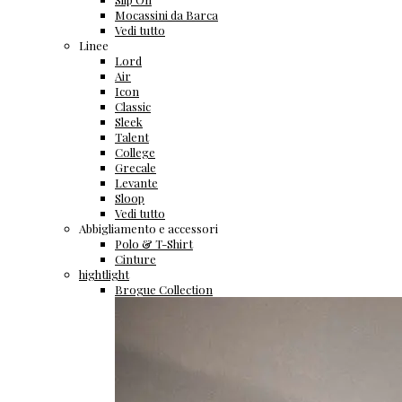
Mocassini da Barca
Vedi tutto
Linee
Lord
Air
Icon
Classic
Sleek
Talent
College
Grecale
Levante
Sloop
Vedi tutto
Abbigliamento e accessori
Polo & T-Shirt
Cinture
hightlight
Brogue Collection