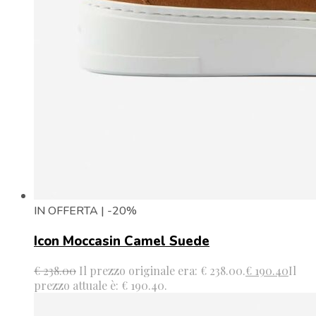
IN OFFERTA | -20%
Icon Moccasin Camel Suede
€
238.00
Il prezzo originale era: € 238.00.
€
190.40
Il
prezzo attuale è: € 190.40.