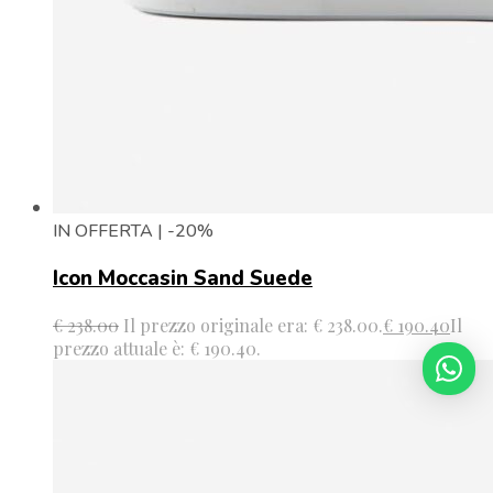
IN OFFERTA | -20%
Icon Moccasin Sand Suede
€
238.00
Il prezzo originale era: € 238.00.
€
190.40
Il
prezzo attuale è: € 190.40.