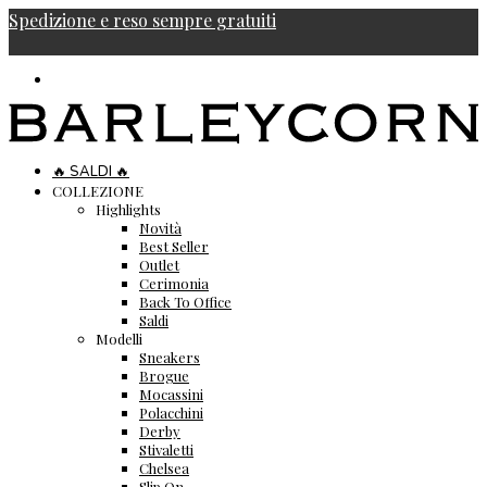
Spedizione e reso sempre gratuiti
🔥 SALDI 🔥
COLLEZIONE
Highlights
Novità
Best Seller
Outlet
Cerimonia
Back To Office
Saldi
Modelli
Sneakers
Brogue
Mocassini
Polacchini
Derby
Stivaletti
Chelsea
Slip On