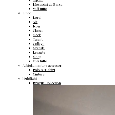
Mocassini da Barca
Vedi tutto
Linee
Lord
Air
Icon
Classic
Sleek
Talent
College
Grecale
Levante
Sloop
Vedi tutto
Abbigliamento e accessori
Polo & T-Shirt
Cinture
hightlight
Brogue Collection