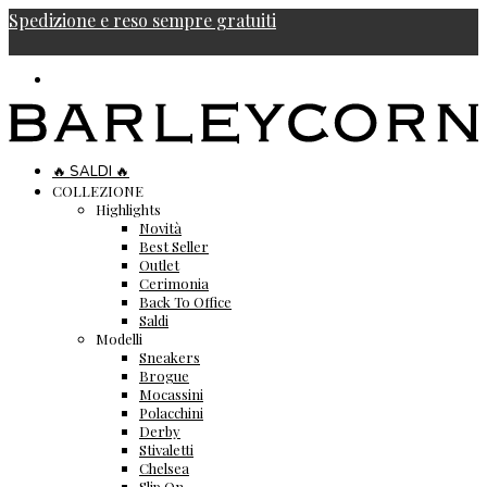
Spedizione e reso sempre gratuiti
🔥 SALDI 🔥
COLLEZIONE
Highlights
Novità
Best Seller
Outlet
Cerimonia
Back To Office
Saldi
Modelli
Sneakers
Brogue
Mocassini
Polacchini
Derby
Stivaletti
Chelsea
Slip On