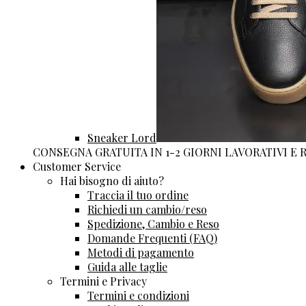
Sneaker Lord
CONSEGNA GRATUITA IN 1-2 GIORNI LAVORATIVI E
Customer Service
Hai bisogno di aiuto?
Traccia il tuo ordine
Richiedi un cambio/reso
Spedizione, Cambio e Reso
Domande Frequenti (FAQ)
Metodi di pagamento
Guida alle taglie
Termini e Privacy
Termini e condizioni