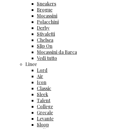
Sneakers
Brogue
Mocassini
Polacchini
Derby
Stivaletti
Chelsea
Slip On
Mocassini da Barca
Vedi tutto
Linee
Lord
Air
Icon
Classic
Sleek
Talent
College
Grecale
Levante
Sloop