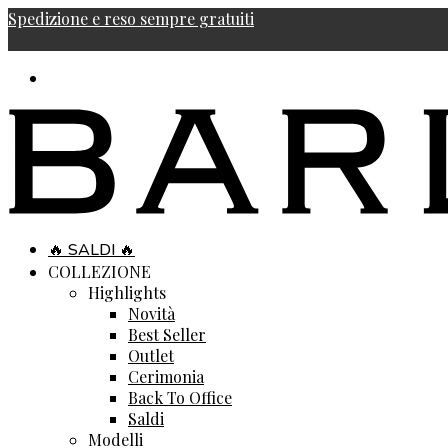
Spedizione e reso sempre gratuiti
🔥 SALDI 🔥
COLLEZIONE
Highlights
Novità
Best Seller
Outlet
Cerimonia
Back To Office
Saldi
Modelli