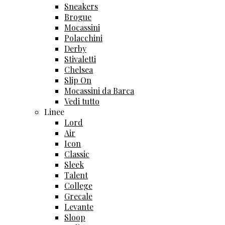
Sneakers
Brogue
Mocassini
Polacchini
Derby
Stivaletti
Chelsea
Slip On
Mocassini da Barca
Vedi tutto
Linee
Lord
Air
Icon
Classic
Sleek
Talent
College
Grecale
Levante
Sloop