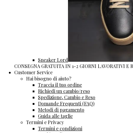
Sneaker Lord
CONSEGNA GRATUITA IN 1-2 GIORNI LAVORATIVI E
Customer Service
Hai bisogno di aiuto?
Traccia il tuo ordine
Richiedi un cambio/reso
Spedizione, Cambio e Reso
Domande Frequenti (FAQ)
Metodi di pagamento
Guida alle taglie
Termini e Privacy
Termini e condizioni