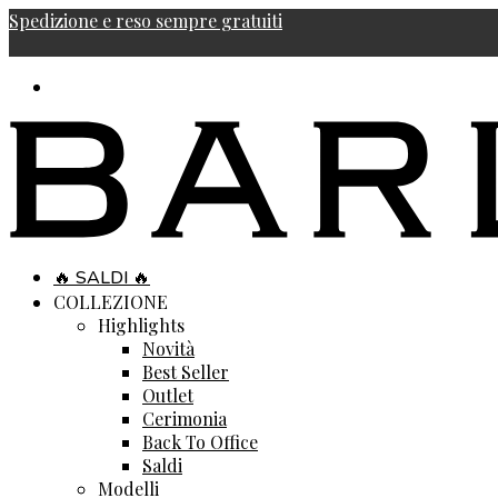
Spedizione e reso sempre gratuiti
🔥 SALDI 🔥
COLLEZIONE
Highlights
Novità
Best Seller
Outlet
Cerimonia
Back To Office
Saldi
Modelli