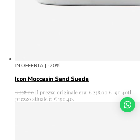
IN OFFERTA | -20%
Icon Moccasin Sand Suede
€
238.00
Il prezzo originale era: € 238.00.
€
190.40
Il
prezzo attuale è: € 190.40.