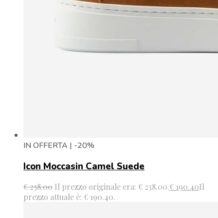
IN OFFERTA | -20%
Icon Moccasin Camel Suede
€
238.00
Il prezzo originale era: € 238.00.
€
190.40
Il
prezzo attuale è: € 190.40.