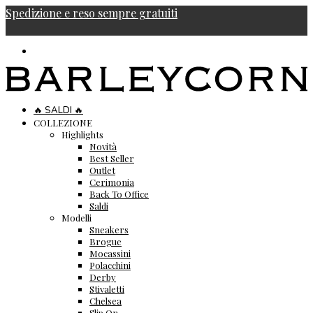
Spedizione e reso sempre gratuiti
🔥 SALDI 🔥
COLLEZIONE
Highlights
Novità
Best Seller
Outlet
Cerimonia
Back To Office
Saldi
Modelli
Sneakers
Brogue
Mocassini
Polacchini
Derby
Stivaletti
Chelsea
Slip On