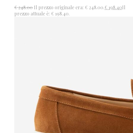
€
248.00
Il prezzo originale era: € 248.00.
€
198.40
Il
prezzo attuale è: € 198.40.