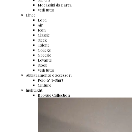
Mocassini da Barca
Vedi tutto
Linee
Lord
Air
Icon
Classic
Sleek
Talent
College
Grecale
Levante
Sloop
Vedi tutto
Abbigliamento e accessori
Polo & T-Shirt
Cinture
hightlight
Brogue Collection