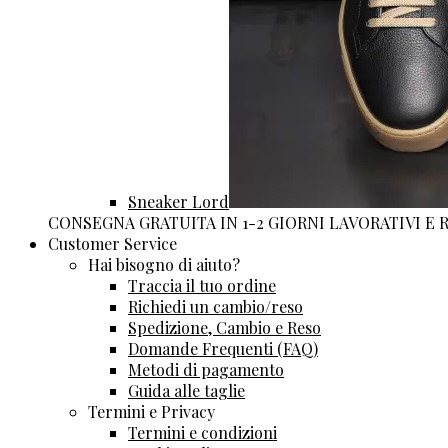
Sneaker Lord
CONSEGNA GRATUITA IN 1-2 GIORNI LAVORATIVI E
Customer Service
Hai bisogno di aiuto?
Traccia il tuo ordine
Richiedi un cambio/reso
Spedizione, Cambio e Reso
Domande Frequenti (FAQ)
Metodi di pagamento
Guida alle taglie
Termini e Privacy
Termini e condizioni