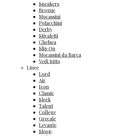
Sneakers
Brogue
Mocassini
Polacchini
Derby
Stivaletti
Chelsea
Slip On
Mocassini da Barca
Vedi tutto
Linee
Lord
Air
Icon
Classic
Sleek
Talent
College
Grecale
Levante
Sloop