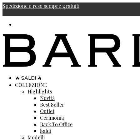
Spedizione e reso sempre gratuiti
🔥 SALDI 🔥
COLLEZIONE
Highlights
Novità
Best Seller
Outlet
Cerimonia
Back To Office
Saldi
Modelli